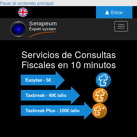
Pasar al contenido principal
Entrar
Toggle
navigati
Servicios de Consultas
Fiscales en 10 minutos
Easytax - 5€
Taxbreak - 40€ /año
Taxbreak Plus - 100€ /año