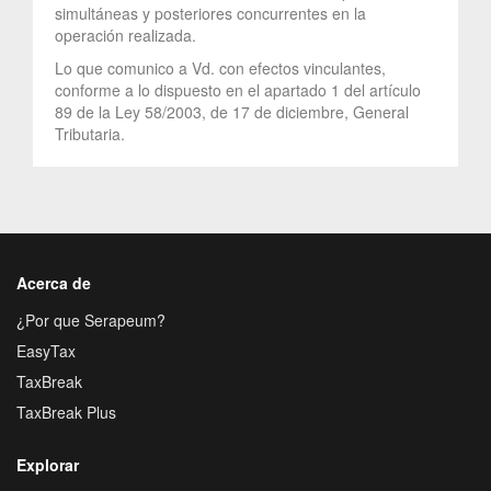
simultáneas y posteriores concurrentes en la
operación realizada.
Lo que comunico a Vd. con efectos vinculantes,
conforme a lo dispuesto en el apartado 1 del artículo
89 de la Ley 58/2003, de 17 de diciembre, General
Tributaria.
Acerca de
¿Por que Serapeum?
EasyTax
TaxBreak
TaxBreak Plus
Explorar