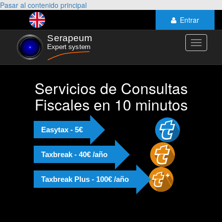
Pasar al contenido principal
Entrar
Toggle
navigati
Servicios de Consultas
Fiscales en 10 minutos
Easytax - 5€
Taxbreak - 40€ /año
Taxbreak Plus - 100€ /año