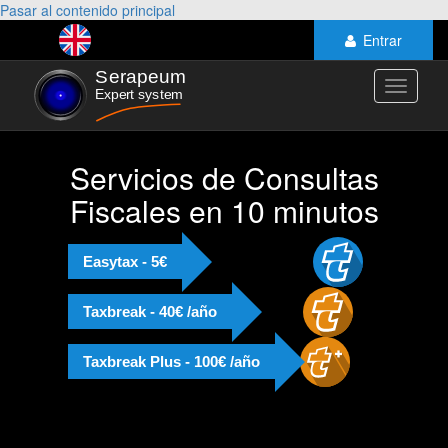
Pasar al contenido principal
Entrar
Toggle
navigati
Servicios de Consultas
Fiscales en 10 minutos
Easytax - 5€
Taxbreak - 40€ /año
Taxbreak Plus - 100€ /año