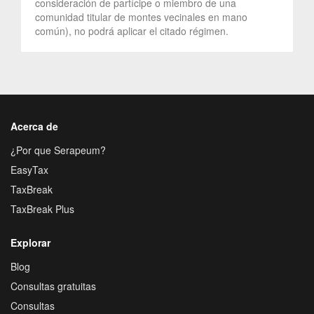
consideración de partícipe o miembro de una
comunidad titular de montes vecinales en mano
común), no podrá aplicar el citado régimen.
Acerca de
¿Por que Serapeum?
EasyTax
TaxBreak
TaxBreak Plus
Explorar
Blog
Consultas gratuitas
Consultas