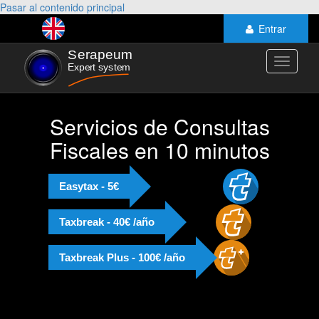
Pasar al contenido principal
Entrar
Toggle
navigati
Servicios de Consultas
Fiscales en 10 minutos
Easytax - 5€
Taxbreak - 40€ /año
Taxbreak Plus - 100€ /año