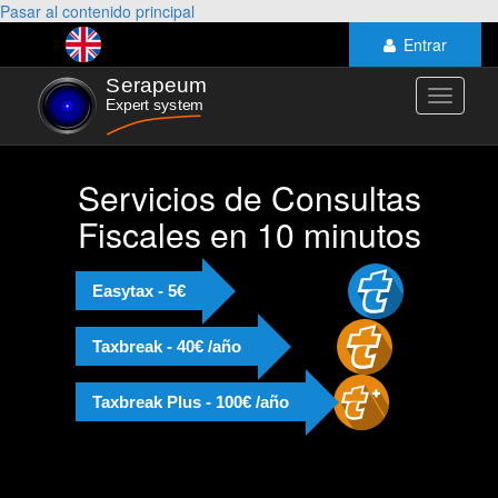
Pasar al contenido principal
Entrar
Toggle
navigati
Servicios de Consultas
Fiscales en 10 minutos
Easytax - 5€
Taxbreak - 40€ /año
Taxbreak Plus - 100€ /año