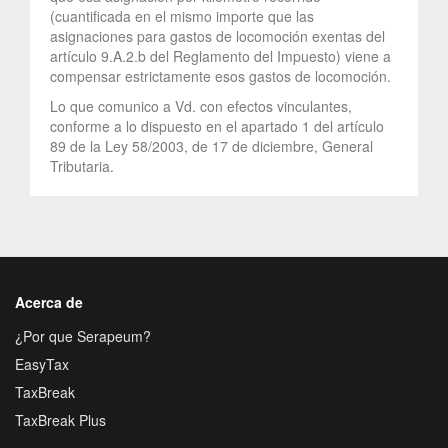
(cuantificada en el mismo importe que las
asignaciones para gastos de locomoción exentas del
artículo 9.A.2.b del Reglamento del Impuesto) viene a
compensar estrictamente esos gastos de locomoción.
Lo que comunico a Vd. con efectos vinculantes,
conforme a lo dispuesto en el apartado 1 del artículo
89 de la Ley 58/2003, de 17 de diciembre, General
Tributaria.
Acerca de
¿Por que Serapeum?
EasyTax
TaxBreak
TaxBreak Plus