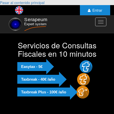
Pasar al contenido principal
Entrar
Toggle
navigati
Servicios de Consultas
Fiscales en 10 minutos
Easytax - 5€
Taxbreak - 40€ /año
Taxbreak Plus - 100€ /año