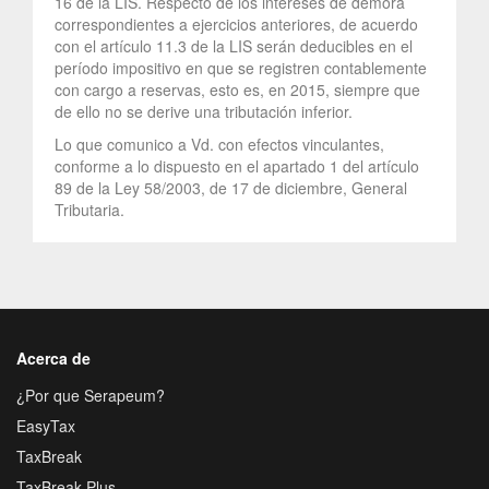
16 de la LIS. Respecto de los intereses de demora
correspondientes a ejercicios anteriores, de acuerdo
con el artículo 11.3 de la LIS serán deducibles en el
período impositivo en que se registren contablemente
con cargo a reservas, esto es, en 2015, siempre que
de ello no se derive una tributación inferior.
Lo que comunico a Vd. con efectos vinculantes,
conforme a lo dispuesto en el apartado 1 del artículo
89 de la Ley 58/2003, de 17 de diciembre, General
Tributaria.
Acerca de
¿Por que Serapeum?
EasyTax
TaxBreak
TaxBreak Plus