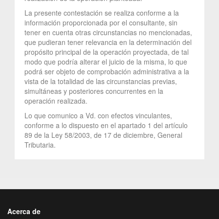
La presente contestación se realiza conforme a la
información proporcionada por el consultante, sin
tener en cuenta otras circunstancias no mencionadas,
que pudieran tener relevancia en la determinación del
propósito principal de la operación proyectada, de tal
modo que podría alterar el juicio de la misma, lo que
podrá ser objeto de comprobación administrativa a la
vista de la totalidad de las circunstancias previas,
simultáneas y posteriores concurrentes en la
operación realizada.
Lo que comunico a Vd. con efectos vinculantes,
conforme a lo dispuesto en el apartado 1 del artículo
89 de la Ley 58/2003, de 17 de diciembre, General
Tributaria.
Acerca de