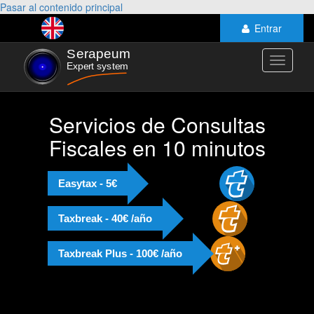
Pasar al contenido principal
Entrar
Toggle
navigati
Servicios de Consultas
Fiscales en 10 minutos
Easytax - 5€
Taxbreak - 40€ /año
Taxbreak Plus - 100€ /año