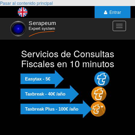
Pasar al contenido principal
Entrar
Toggle
navigati
Servicios de Consultas
Fiscales en 10 minutos
Easytax - 5€
Taxbreak - 40€ /año
Taxbreak Plus - 100€ /año