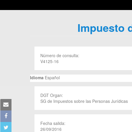
Impuesto d
Número de consulta:
V4125-16
Idioma
Español
DGT Organ:
SG de Impuestos sobre las Personas Jurídicas
Fecha salida:
26/09/2016