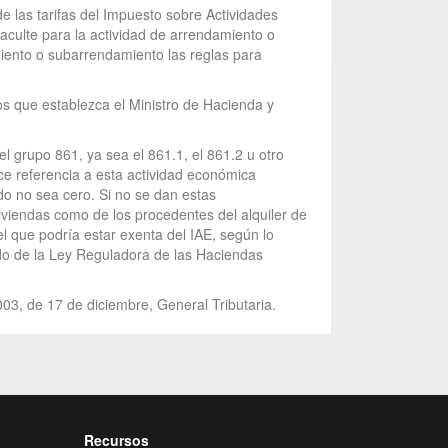
e las tarifas del Impuesto sobre Actividades
aculte para la actividad de arrendamiento o
miento o subarrendamiento las reglas para
nos que establezca el Ministro de Hacienda y
del grupo 861, ya sea el 861.1, el 861.2 u otro
ce referencia a esta actividad económica
ado no sea cero. Si no se dan estas
viviendas como de los procedentes del alquiler de
 el que podría estar exenta del IAE, según lo
dido de la Ley Reguladora de las Haciendas
003, de 17 de diciembre, General Tributaria.
Recursos