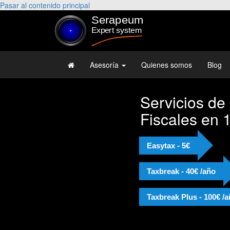
Pasar al contenido principal
Asesoría
Quienes somos
Blog
Servicios de
Fiscales en 
Easytax - 5€
Taxbreak - 40€ /año
Taxbreak Plus - 100€ /