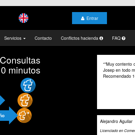
Entrar
Servicios
Contacto
Conflictos hacienda
FAQ
 Consultas
"Muy contento c
10 minutos
Josep en todo mo
Recomendado 1
año
Alejandro Aguilar
Licenciado en Comerc