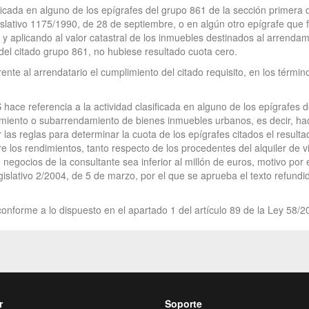
ficada en alguno de los epígrafes del grupo 861 de la sección primera d
lativo 1175/1990, de 28 de septiembre, o en algún otro epígrafe que f
 aplicando al valor catastral de los inmuebles destinados al arrenda
 del citado grupo 861, no hubiese resultado cuota cero.
rente al arrendatario el cumplimiento del citado requisito, en los térmi
RIS hace referencia a la actividad clasificada en alguno de los epígrafes 
damiento o subarrendamiento de bienes inmuebles urbanos, es decir, ha
 las reglas para determinar la cuota de los epígrafes citados el result
bre los rendimientos, tanto respecto de los procedentes del alquiler de 
e negocios de la consultante sea inferior al millón de euros, motivo por
egislativo 2/2004, de 5 de marzo, por el que se aprueba el texto refun
onforme a lo dispuesto en el apartado 1 del artículo 89 de la Ley 58/2
r
Soporte