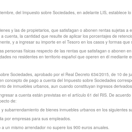
viembre, del Impuesto sobre Sociedades, en adelante LIS, establece lo 
ienes y las de propietarios, que satisfagan o abonen rentas sujetas a 
 cuenta, la cantidad que resulte de aplicar los porcentajes de retenci
ente, y a ingresar su importe en el Tesoro en los casos y formas que 
as personas físicas respecto de las rentas que satisfagan o abonen en 
idades no residentes en territorio español que operen en él mediante 
sobre Sociedades, aprobado por el Real Decreto 634/2015, de 10 de jul
 en concepto de pago a cuenta del Impuesto sobre Sociedades correspo
to de inmuebles urbanos, aun cuando constituyan ingresos derivados
gresar a cuenta están previstas en el artículo 61 del RIS. De acuerdo con
pecto de:
 y subarrendamiento de bienes inmuebles urbanos en los siguientes s
nda por empresas para sus empleados.
rio a un mismo arrendador no supere los 900 euros anuales.