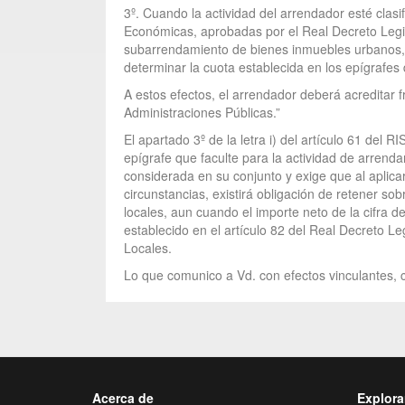
3º. Cuando la actividad del arrendador esté clasi
Económicas, aprobadas por el Real Decreto Legis
subarrendamiento de bienes inmuebles urbanos, y
determinar la cuota establecida en los epígrafes
A estos efectos, el arrendador deberá acreditar f
Administraciones Públicas.”
El apartado 3º de la letra i) del artículo 61 del 
epígrafe que faculte para la actividad de arren
considerada en su conjunto y exige que al aplicar
circunstancias, existirá obligación de retener so
locales, aun cuando el importe neto de la cifra d
establecido en el artículo 82 del Real Decreto L
Locales.
Lo que comunico a Vd. con efectos vinculantes, c
Acerca de
Explora