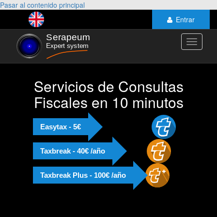
Pasar al contenido principal
Entrar
Toggle
navigati
Servicios de Consultas
Fiscales en 10 minutos
Easytax - 5€
Taxbreak - 40€ /año
Taxbreak Plus - 100€ /año