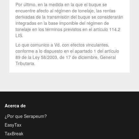
Por último, en la medida en la que el buque se
encuentre afecto al régimen de tonelaje, las rentas
derivadas de la transmisión del buque se considerarán
integradas en la base imponible del régimen de
tonelaje en los términos previstos en el artículo 114.2
LIS.
Lo que comunico a Vd. con efectos vinculantes,
conforme a lo dispuesto en el apartado 1 del artículo
89 de la Ley 58/2003, de 17 de diciembre, General
Tributaria.
Acerca de
¿Por que Serapeum?
EasyTax
TaxBreak