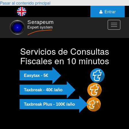
Pasar al contenido principal
Entrar
Toggle
navigati
Servicios de Consultas
Fiscales en 10 minutos
Easytax - 5€
Taxbreak - 40€ /año
Taxbreak Plus - 100€ /año