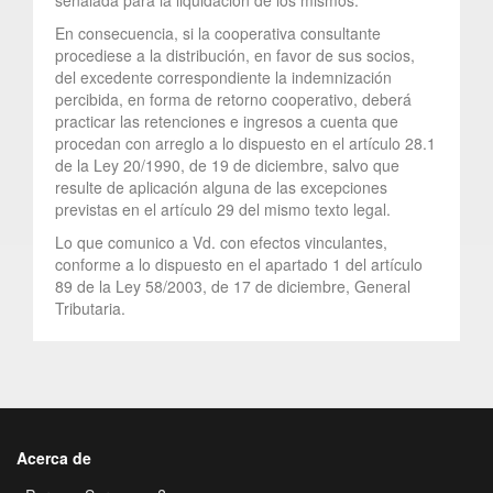
En consecuencia, si la cooperativa consultante
procediese a la distribución, en favor de sus socios,
del excedente correspondiente la indemnización
percibida, en forma de retorno cooperativo, deberá
practicar las retenciones e ingresos a cuenta que
procedan con arreglo a lo dispuesto en el artículo 28.1
de la Ley 20/1990, de 19 de diciembre, salvo que
resulte de aplicación alguna de las excepciones
previstas en el artículo 29 del mismo texto legal.
Lo que comunico a Vd. con efectos vinculantes,
conforme a lo dispuesto en el apartado 1 del artículo
89 de la Ley 58/2003, de 17 de diciembre, General
Tributaria.
Acerca de