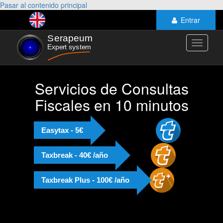
Pasar al contenido principal
Entrar
Toggle
navigati
Servicios de Consultas
Fiscales en 10 minutos
Easytax - 5€
Taxbreak - 40€ /año
Taxbreak Plus - 100€ /año