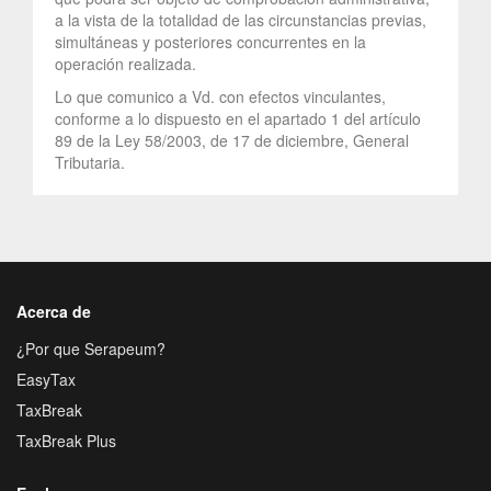
a la vista de la totalidad de las circunstancias previas,
simultáneas y posteriores concurrentes en la
operación realizada.
Lo que comunico a Vd. con efectos vinculantes,
conforme a lo dispuesto en el apartado 1 del artículo
89 de la Ley 58/2003, de 17 de diciembre, General
Tributaria.
Acerca de
¿Por que Serapeum?
EasyTax
TaxBreak
TaxBreak Plus