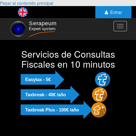
Pasar al contenido principal
Entrar
Toggle
navigati
Servicios de Consultas
Fiscales en 10 minutos
Easytax - 5€
Taxbreak - 40€ /año
Taxbreak Plus - 100€ /año