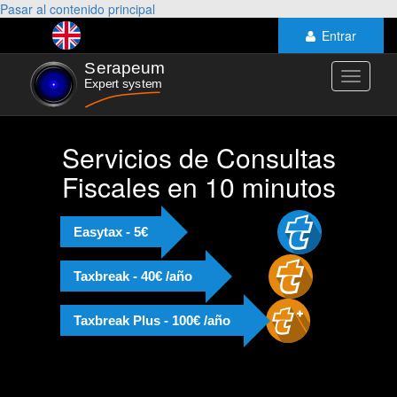
Pasar al contenido principal
Entrar
Toggle
navigati
Servicios de Consultas
Fiscales en 10 minutos
Easytax - 5€
Taxbreak - 40€ /año
Taxbreak Plus - 100€ /año