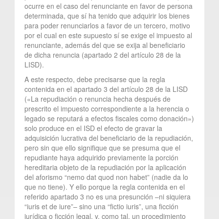
ocurre en el caso del renunciante en favor de persona
determinada, que sí ha tenido que adquirir los bienes
para poder renunciarlos a favor de un tercero, motivo
por el cual en este supuesto sí se exige el impuesto al
renunciante, además del que se exija al beneficiario
de dicha renuncia (apartado 2 del artículo 28 de la
LISD).
A este respecto, debe precisarse que la regla
contenida en el apartado 3 del artículo 28 de la LISD
(«La repudiación o renuncia hecha después de
prescrito el impuesto correspondiente a la herencia o
legado se reputará a efectos fiscales como donación»)
solo produce en el ISD el efecto de gravar la
adquisición lucrativa del beneficiario de la repudiación,
pero sin que ello signifique que se presuma que el
repudiante haya adquirido previamente la porción
hereditaria objeto de la repudiación por la aplicación
del aforismo “nemo dat quod non habet” (nadie da lo
que no tiene). Y ello porque la regla contenida en el
referido apartado 3 no es una presunción –ni siquiera
“iuris et de iure”– sino una “fictio iuris”, una ficción
jurídica o ficción legal, y, como tal, un procedimiento