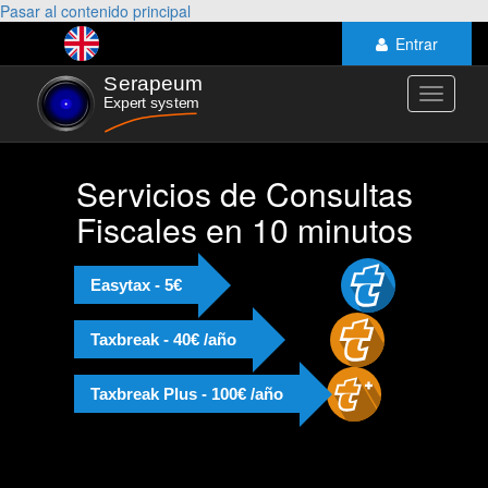
Pasar al contenido principal
Entrar
Toggle
navigati
Servicios de Consultas
Fiscales en 10 minutos
Easytax - 5€
Taxbreak - 40€ /año
Taxbreak Plus - 100€ /año