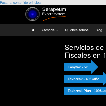
Pasar al contenido principal
Asesoría
Quienes somos
Blog
Servicios de
Fiscales en 
Easytax - 5€
Taxbreak - 40€ /año
Taxbreak Plus - 100€ /