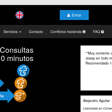
Entrar
Servicios
Contacto
Conflictos hacienda
FAQ
 Consultas
"Muy contento c
10 minutos
Josep en todo mo
Recomendado 1
año
Alejandro Aguilar
Licenciado en Comerc