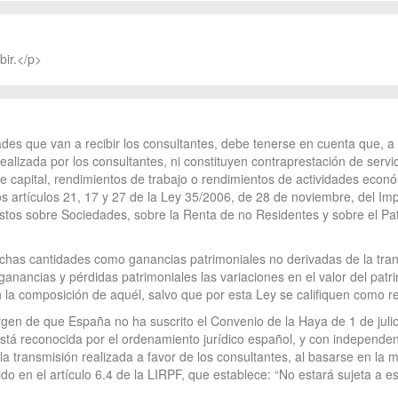
bir.</p>
idades que van a recibir los consultantes, debe tenerse en cuenta que, a
alizada por los consultantes, ni constituyen contraprestación de servic
capital, rendimientos de trabajo o rendimientos de actividades econó
s artículos 21, 17 y 27 de la Ley 35/2006, de 28 de noviembre, del Im
uestos sobre Sociedades, sobre la Renta de no Residentes y sobre el P
dichas cantidades como ganancias patrimoniales no derivadas de la tra
 ganancias y pérdidas patrimoniales las variaciones en el valor del pa
n la composición de aquél, salvo que por esta Ley se califiquen como r
en de que España no ha suscrito el Convenio de la Haya de 1 de julio 
 está reconocida por el ordenamiento jurídico español, y con independen
la transmisión realizada a favor de los consultantes, al basarse en la m
do en el artículo 6.4 de la LIRPF, que establece: “No estará sujeta a e