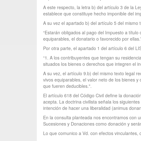
A este respecto, la letra b) del artículo 3 de l
establece que constituye hecho imponible del impu
A su vez el apartado b) del artículo 5 del mismo 
“Estarán obligados al pago del Impuesto a título
equiparables, el donatario o favorecido por ellas.”
Por otra parte, el apartado 1 del artículo 6 del L
“1. A los contribuyentes que tengan su residenci
situados los bienes o derechos que integren el i
A su vez, el artículo 9.b) del mismo texto legal 
vivos equiparables, el valor neto de los bienes 
que fueren deducibles.".
El artículo 618 del Código Civil define la donac
acepta. La doctrina civilista señala los siguient
intención de hacer una liberalidad (animus donan
En la consulta planteada nos encontramos con una
Sucesiones y Donaciones como donación y serán su
Lo que comunico a Vd. con efectos vinculantes, c