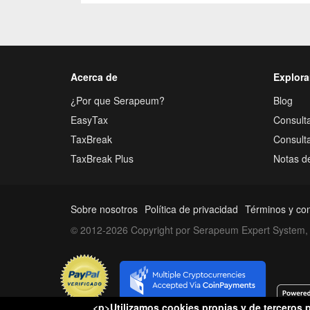
Acerca de
Explora
¿Por que Serapeum?
Blog
EasyTax
Consulta
TaxBreak
Consult
TaxBreak Plus
Notas d
Sobre nosotros
Política de privacidad
Términos y co
© 2012-2026 Copyright por Serapeum Expert System, 
<p>Utilizamos cookies propias y de terceros p