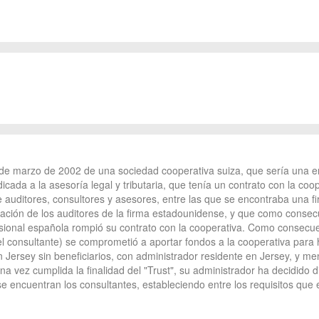
de marzo de 2002 de una sociedad cooperativa suiza, que sería una en
ada a la asesoría legal y tributaria, que tenía un contrato con la coo
 auditores, consultores y asesores, entre las que se encontraba una f
ación de los auditores de la firma estadounidense, y que como consecu
esional española rompió su contrato con la cooperativa. Como consecue
l consultante) se comprometió a aportar fondos a la cooperativa para ha
 en Jersey sin beneficiarios, con administrador residente en Jersey, y m
a vez cumplida la finalidad del "Trust", su administrador ha decidido 
e encuentran los consultantes, estableciendo entre los requisitos que el