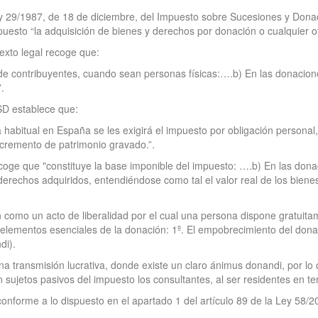
a Ley 29/1987, de 18 de diciembre, del Impuesto sobre Sucesiones y Do
esto “la adquisición de bienes y derechos por donación o cualquier otro n
texto legal recoge que:
 de contribuyentes, cuando sean personas físicas:….b) En las donacione
.
ISD establece que:
a habitual en España se les exigirá el impuesto por obligación person
ncremento de patrimonio gravado.”.
recoge que "constituye la base imponible del impuesto: ….b) En las don
y derechos adquiridos, entendiéndose como tal el valor real de los bie
ión como un acto de liberalidad por el cual una persona dispone gratuit
es elementos esenciales de la donación: 1º. El empobrecimiento del donan
di).
 transmisión lucrativa, donde existe un claro ánimus donandi, por lo 
jetos pasivos del impuesto los consultantes, al ser residentes en terr
onforme a lo dispuesto en el apartado 1 del artículo 89 de la Ley 58/2