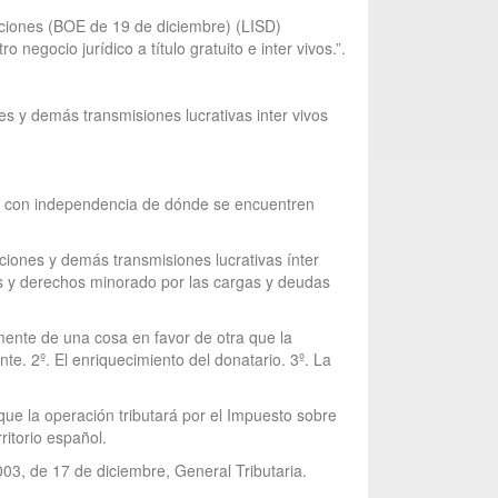
naciones (BOE de 19 de diciembre) (LISD)
egocio jurídico a título gratuito e inter vivos.”.
s y demás transmisiones lucrativas inter vivos
al, con independencia de dónde se encuentren
aciones y demás transmisiones lucrativas ínter
nes y derechos minorado por las cargas y deudas
amente de una cosa en favor de otra que la
te. 2º. El enriquecimiento del donatario. 3º. La
que la operación tributará por el Impuesto sobre
itorio español.
003, de 17 de diciembre, General Tributaria.