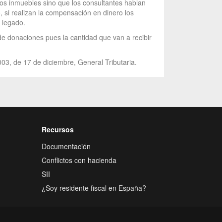
 los inmuebles sino que los consultantes hablan
o, si realizan la compensación en dinero los
 legado.
 de donaciones pues la cantidad que van a recibir
003, de 17 de diciembre, General Tributaria.
Recursos
Documentación
Conflictos con hacienda
SII
¿Soy residente fiscal en España?