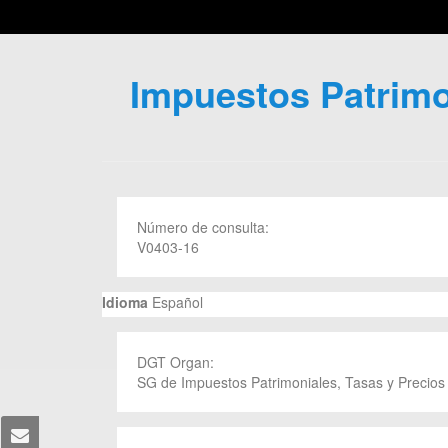
Impuestos Patrimon
Número de consulta:
V0403-16
Idioma
Español
DGT Organ:
SG de Impuestos Patrimoniales, Tasas y Precios