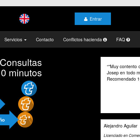
Entrar
Servicios
Contacto
Conflictos hacienda
FAQ
 Consultas
"Muy contento c
10 minutos
Josep en todo mo
Recomendado 1
año
Alejandro Aguilar
Licenciado en Comerc