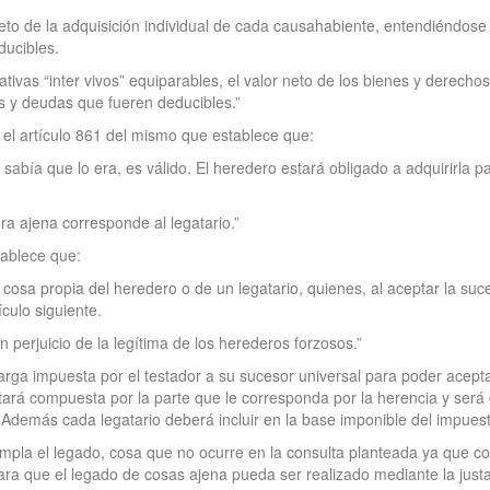
neto de la adquisición individual de cada causahabiente, entendiéndose 
ducibles.
ivas “inter vivos” equiparables, el valor neto de los bienes y derechos
s y deudas que fueren deducibles.”
n el artículo 861 del mismo que establece que:
, sabía que lo era, es válido. El heredero estará obligado a adquirirla pa
ra ajena corresponde al legatario.”
stablece que:
 cosa propia del heredero o de un legatario, quienes, al aceptar la suc
ículo siguiente.
n perjuicio de la legítima de los herederos forzosos.”
ga impuesta por el testador a su sucesor universal para poder aceptar 
ará compuesta por la parte que le corresponda por la herencia y será 
 Además cada legatario deberá incluir en la base imponible del impuest
mpla el legado, cosa que no ocurre en la consulta planteada ya que co
 para que el legado de cosas ajena pueda ser realizado mediante la jus