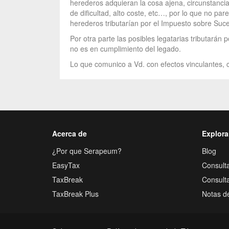
herederos adquieran la cosa ajena, circunstancia
de dificultad, alto coste, etc…, por lo que no par
herederos tributarían por el Impuesto sobre Suc
Por otra parte las posibles legatarias tributarán
no es en cumplimiento del legado.
Lo que comunico a Vd. con efectos vinculantes, c
Acerca de
Explora
¿Por que Serapeum?
Blog
EasyTax
Consulta
TaxBreak
Consult
TaxBreak Plus
Notas d