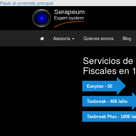
Pasar al contenido principal
Asesoría
Quienes somos
Blog
Servicios de
Fiscales en 
Easytax - 5€
Taxbreak - 40€ /año
Taxbreak Plus - 100€ /