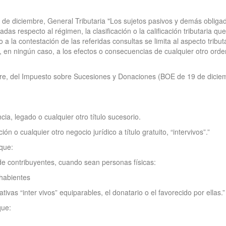
 de diciembre, General Tributaria "Los sujetos pasivos y demás obligad
 respecto al régimen, la clasificación o la calificación tributaria qu
 la contestación de las referidas consultas se limita al aspecto tribut
en ningún caso, a los efectos o consecuencias de cualquier otro orden, 
mbre, del Impuesto sobre Sucesiones y Donaciones (BOE de 19 de dicie
ia, legado o cualquier otro título sucesorio.
n o cualquier otro negocio jurídico a título gratuito, “intervivos”.”
 que:
 de contribuyentes, cuando sean personas físicas:
ahabientes
vas “inter vivos” equiparables, el donatario o el favorecido por ellas.”
que: