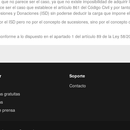
 que no parece ser el caso, ya que no existe imposibilidad de adquirir
ece ser el caso que establece el artículo 861 del Código Civil y por tant
esiones y Donaciones (ISD) sin poderse deducir la carga que impone el
 por el ISD pero no por el concepto de sucesiones, sino por el concepto
onforme a lo dispuesto en el apartado 1 del artículo 89 de la Ley 58/2
r
Soporte
Contacto
s gratuitas
as
e prensa