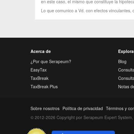
en este caso, el mismo que constituye la hipoteca
Lo que comunico a Vd. con efectos vinculantes, c
Acerca de
Explora
¿Por que Serapeum?
Blog
EasyTax
Consulta
TaxBreak
Consult
TaxBreak Plus
Notas d
Sobre nosotros
Política de privacidad
Términos y co
© 2012-2026 Copyright por Serapeum Expert System, 