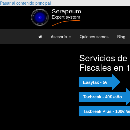
Pasar al contenido principal
Asesoría
Quienes somos
Blog
Servicios de
Fiscales en 
Easytax - 5€
Taxbreak - 40€ /año
Taxbreak Plus - 100€ /