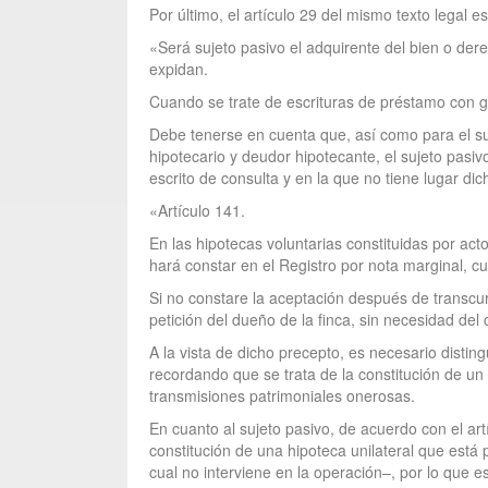
Por último, el artículo 29 del mismo texto legal e
«Será sujeto pasivo el adquirente del bien o dere
expidan.
Cuando se trate de escrituras de préstamo con ga
Debe tenerse en cuenta que, así como para el su
hipotecario y deudor hipotecante, el sujeto pasivo
escrito de consulta y en la que no tiene lugar di
«Artículo 141.
En las hipotecas voluntarias constituidas por act
hará constar en el Registro por nota marginal, cu
Si no constare la aceptación después de transcur
petición del dueño de la finca, sin necesidad del
A la vista de dicho precepto, es necesario disting
recordando que se trata de la constitución de un
transmisiones patrimoniales onerosas.
En cuanto al sujeto pasivo, de acuerdo con el art
constitución de una hipoteca unilateral que está
cual no interviene en la operación–, por lo que e