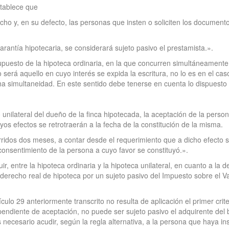
stablece que
cho y, en su defecto, las personas que insten o soliciten los documento
rantía hipotecaria, se considerará sujeto pasivo el prestamista.».
puesto de la hipoteca ordinaria, en la que concurren simultáneamente
 será aquello en cuyo interés se expida la escritura, no lo es en el caso
cha simultaneidad. En este sentido debe tenerse en cuenta lo dispuesto 
o unilateral del dueño de la finca hipotecada, la aceptación de la perso
yos efectos se retrotraerán a la fecha de la constitución de la misma.
ridos dos meses, a contar desde el requerimiento que a dicho efecto s
 consentimiento de la persona a cuyo favor se constituyó.».
uir, entre la hipoteca ordinaria y la hipoteca unilateral, en cuanto a la
 derecho real de hipoteca por un sujeto pasivo del Impuesto sobre el V
ículo 29 anteriormente transcrito no resulta de aplicación el primer cri
 pendiente de aceptación, no puede ser sujeto pasivo el adquirente del 
s necesario acudir, según la regla alternativa, a la persona que haya i