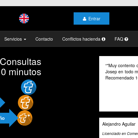
Entrar
Servicios
Contacto
Conflictos hacienda
FAQ
 Consultas
"Muy contento c
10 minutos
Josep en todo mo
Recomendado 1
año
Alejandro Aguilar
Licenciado en Comerc