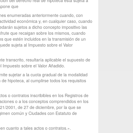
ión del derecho real de hipoteca está sujeta a
ispone que
ciones enumeradas anteriormente cuando, con
 actividad económica y, en cualquier caso, cuando
edarán sujetos a dicho concepto impositivo las
isfrute que recaigan sobre los mismos, cuando
s que estén incluidos en la transmisión de un
quede sujeta al Impuesto sobre el Valor
e transcrito, resultaría aplicable el supuesto de
el Impuesto sobre el Valor Añadido.
mite sujetar a la cuota gradual de la modalidad
 de hipoteca, al cumplirse todos los requisitos
os o contratos inscribibles en los Registros de
naciones o a los conceptos comprendidos en los
 21/2001, de 27 de diciembre, por la que se
égimen común y Ciudades con Estatuto de
en cuanto a tales actos o contratos.».