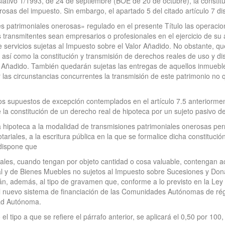
tivo 1/1993, de 24 de septiembre (BOE de 20 de octubre), la constituc
osas del impuesto. Sin embargo, el apartado 5 del citado artículo 7 d
es patrimoniales onerosas» regulado en el presente Título las opera
s transmitentes sean empresarios o profesionales en el ejercicio de su
 servicios sujetas al Impuesto sobre el Valor Añadido. No obstante, qu
así como la constitución y transmisión de derechos reales de uso y d
 Añadido. También quedarán sujetas las entregas de aquellos inmueble
 las circunstancias concurrentes la transmisión de este patrimonio no 
os supuestos de excepción contemplados en el artículo 7.5 anteriorment
de la constitución de un derecho real de hipoteca por un sujeto pasivo d
 la hipoteca a la modalidad de transmisiones patrimoniales onerosas per
iales, a la escritura pública en la que se formalice dicha constitución
 dispone que
iales, cuando tengan por objeto cantidad o cosa valuable, contengan act
rial y de Bienes Muebles no sujetos al Impuesto sobre Sucesiones y Do
arán, además, al tipo de gravamen que, conforme a lo previsto en la Ley
 del nuevo sistema de financiación de las Comunidades Autónomas de r
ad Autónoma.
ipo a que se refiere el párrafo anterior, se aplicará el 0,50 por 100, 