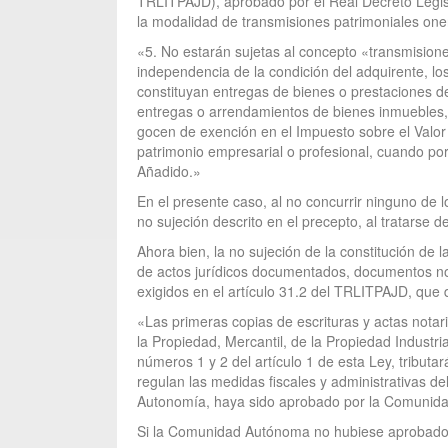
TRLITPAJD), aprobado por el Real Decreto Legisla
la modalidad de transmisiones patrimoniales oner
«5. No estarán sujetas al concepto «transmision
independencia de la condición del adquirente, lo
constituyan entregas de bienes o prestaciones de
entregas o arrendamientos de bienes inmuebles, 
gocen de exención en el Impuesto sobre el Valor
patrimonio empresarial o profesional, cuando por
Añadido.»
En el presente caso, al no concurrir ninguno de l
no sujeción descrito en el precepto, al tratarse 
Ahora bien, la no sujeción de la constitución de
de actos jurídicos documentados, documentos notar
exigidos en el artículo 31.2 del TRLITPAJD, que
«Las primeras copias de escrituras y actas notar
la Propiedad, Mercantil, de la Propiedad Indust
números 1 y 2 del artículo 1 de esta Ley, tribut
regulan las medidas fiscales y administrativas
Autonomía, haya sido aprobado por la Comunid
Si la Comunidad Autónoma no hubiese aprobado el t