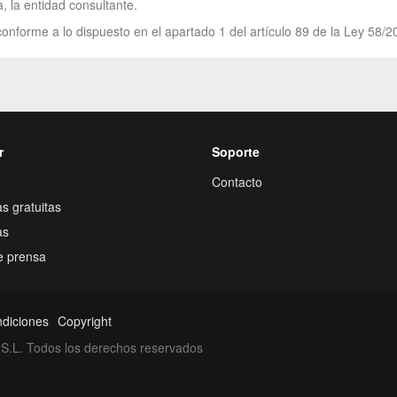
, la entidad consultante.
onforme a lo dispuesto en el apartado 1 del artículo 89 de la Ley 58/2
r
Soporte
Contacto
s gratuitas
as
e prensa
ndiciones
Copyright
S.L. Todos los derechos reservados