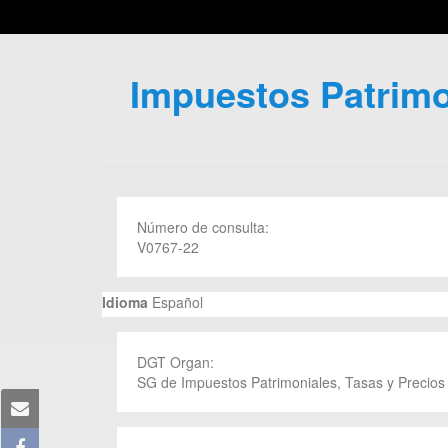
Impuestos Patrimon
Número de consulta:
V0767-22
Idioma
Español
DGT Organ:
SG de Impuestos Patrimoniales, Tasas y Precios