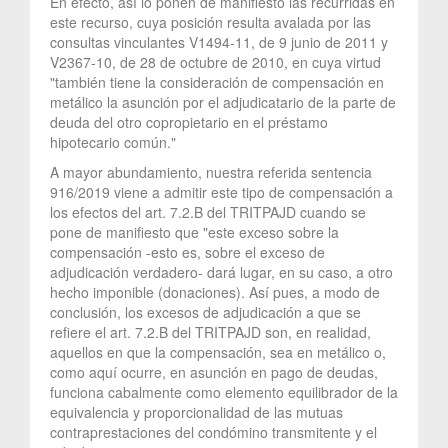
En efecto, así lo ponen de manifiesto las recurridas en
este recurso, cuya posición resulta avalada por las
consultas vinculantes V1494-11, de 9 junio de 2011 y
V2367-10, de 28 de octubre de 2010, en cuya virtud
"también tiene la consideración de compensación en
metálico la asunción por el adjudicatario de la parte de
deuda del otro copropietario en el préstamo
hipotecario común."
A mayor abundamiento, nuestra referida sentencia
916/2019 viene a admitir este tipo de compensación a
los efectos del art. 7.2.B del TRITPAJD cuando se
pone de manifiesto que "este exceso sobre la
compensación -esto es, sobre el exceso de
adjudicación verdadero- dará lugar, en su caso, a otro
hecho imponible (donaciones). Así pues, a modo de
conclusión, los excesos de adjudicación a que se
refiere el art. 7.2.B del TRITPAJD son, en realidad,
aquellos en que la compensación, sea en metálico o,
como aquí ocurre, en asunción en pago de deudas,
funciona cabalmente como elemento equilibrador de la
equivalencia y proporcionalidad de las mutuas
contraprestaciones del condómino transmitente y el