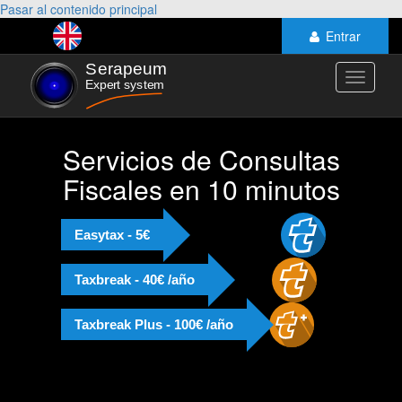
Pasar al contenido principal
Entrar
Toggle
navigati
Servicios de Consultas
Fiscales en 10 minutos
Easytax - 5€
Taxbreak - 40€ /año
Taxbreak Plus - 100€ /año