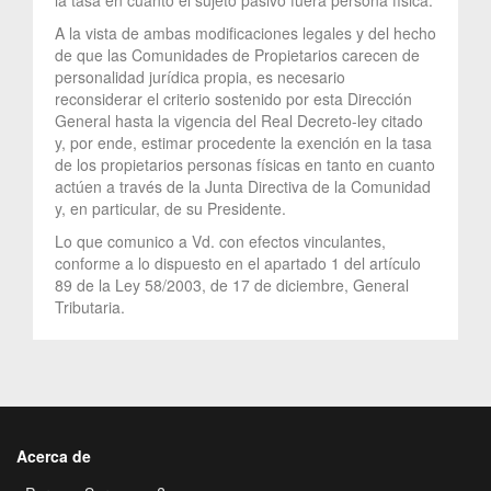
A la vista de ambas modificaciones legales y del hecho
de que las Comunidades de Propietarios carecen de
personalidad jurídica propia, es necesario
reconsiderar el criterio sostenido por esta Dirección
General hasta la vigencia del Real Decreto-ley citado
y, por ende, estimar procedente la exención en la tasa
de los propietarios personas físicas en tanto en cuanto
actúen a través de la Junta Directiva de la Comunidad
y, en particular, de su Presidente.
Lo que comunico a Vd. con efectos vinculantes,
conforme a lo dispuesto en el apartado 1 del artículo
89 de la Ley 58/2003, de 17 de diciembre, General
Tributaria.
Acerca de