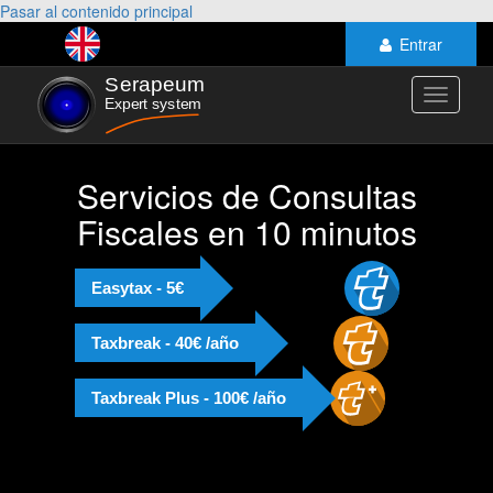
Pasar al contenido principal
Entrar
Toggle
navigati
Servicios de Consultas
Fiscales en 10 minutos
Easytax - 5€
Taxbreak - 40€ /año
Taxbreak Plus - 100€ /año