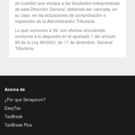
es cuestión que escapa a las facultades interpretativas
de esta Dirección General, debiendo ser valorada, en
su caso, en las actuaciones de comprobación e
inspección de la Administración Tributaria.
Lo que comunico a Vd. con efectos vinculantes,
conforme a lo dispuesto en el apartado 1 del artículo
89 de la Ley 58/2003, de 17 de diciembre, General
Tributaria.
Acerca de
¿Por que Serapeum?
EasyTax
TaxBreak
TaxBreak Plus