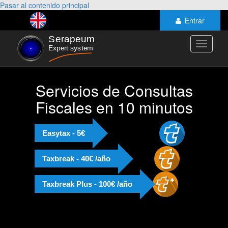
Pasar al contenido principal
Entrar
Toggle
navigati
Servicios de Consultas
Fiscales en 10 minutos
Easytax - 5€
Taxbreak - 40€ /año
Taxbreak Plus - 100€ /año