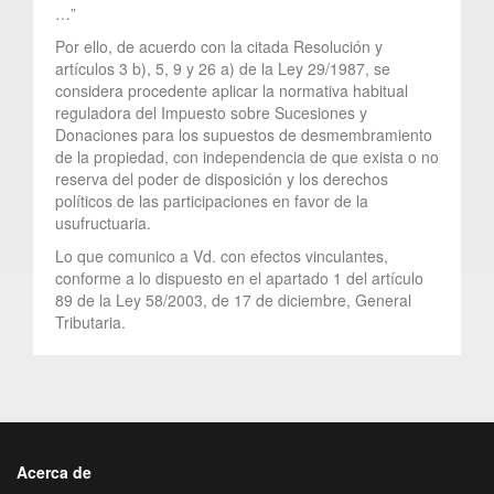
…”
Por ello, de acuerdo con la citada Resolución y
artículos 3 b), 5, 9 y 26 a) de la Ley 29/1987, se
considera procedente aplicar la normativa habitual
reguladora del Impuesto sobre Sucesiones y
Donaciones para los supuestos de desmembramiento
de la propiedad, con independencia de que exista o no
reserva del poder de disposición y los derechos
políticos de las participaciones en favor de la
usufructuaria.
Lo que comunico a Vd. con efectos vinculantes,
conforme a lo dispuesto en el apartado 1 del artículo
89 de la Ley 58/2003, de 17 de diciembre, General
Tributaria.
Acerca de