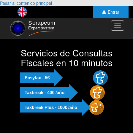
Pasar al contenido principal
Entrar
Toggle
navigati
Servicios de Consultas
Fiscales en 10 minutos
Easytax - 5€
Taxbreak - 40€ /año
Taxbreak Plus - 100€ /año