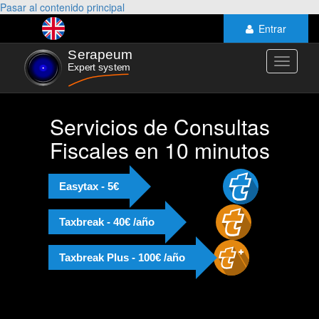
Pasar al contenido principal
Entrar
Toggle
navigati
Servicios de Consultas
Fiscales en 10 minutos
Easytax - 5€
Taxbreak - 40€ /año
Taxbreak Plus - 100€ /año