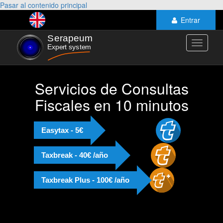
Pasar al contenido principal
Entrar
Toggle
navigati
Servicios de Consultas
Fiscales en 10 minutos
Easytax - 5€
Taxbreak - 40€ /año
Taxbreak Plus - 100€ /año