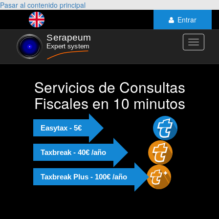
Pasar al contenido principal
Entrar
Toggle
navigati
Servicios de Consultas
Fiscales en 10 minutos
Easytax - 5€
Taxbreak - 40€ /año
Taxbreak Plus - 100€ /año