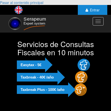
Pasar al contenido principal
Entrar
Toggle
navigati
Servicios de Consultas
Fiscales en 10 minutos
Easytax - 5€
Taxbreak - 40€ /año
Taxbreak Plus - 100€ /año