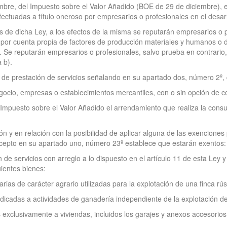
iembre, del Impuesto sobre el Valor Añadido (BOE de 29 de diciembre), 
ectuadas a título oneroso por empresarios o profesionales en el desarr
s de dicha Ley, a los efectos de la misma se reputarán empresarios o 
 por cuenta propia de factores de producción materiales y humanos o de 
s. Se reputarán empresarios o profesionales, salvo prueba en contrario
 b).
to de prestación de servicios señalando en su apartado dos, número 2º, 
egocio, empresas o establecimientos mercantiles, con o sin opción de 
l Impuesto sobre el Valor Añadido el arrendamiento que realiza la cons
ón y en relación con la posibilidad de aplicar alguna de las exencione
ecepto en su apartado uno, número 23º establece que estarán exentos:
e servicios con arreglo a lo dispuesto en el artículo 11 de esta Ley y
uientes bienes:
arias de carácter agrario utilizadas para la explotación de una finca rús
dicadas a actividades de ganadería independiente de la explotación de
s exclusivamente a viviendas, incluidos los garajes y anexos accesorio