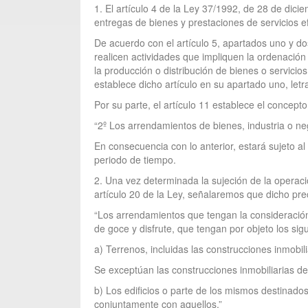
1. El artículo 4 de la Ley 37/1992, de 28 de dic
entregas de bienes y prestaciones de servicios ef
De acuerdo con el artículo 5, apartados uno y do
realicen actividades que impliquen la ordenación
la producción o distribución de bienes o servicio
establece dicho artículo en su apartado uno, letra
Por su parte, el artículo 11 establece el concep
“2º Los arrendamientos de bienes, industria o n
En consecuencia con lo anterior, estará sujeto a
periodo de tiempo.
2. Una vez determinada la sujeción de la operaci
artículo 20 de la Ley, señalaremos que dicho pr
“Los arrendamientos que tengan la consideración d
de goce y disfrute, que tengan por objeto los sig
a) Terrenos, incluidas las construcciones inmobili
Se exceptúan las construcciones inmobiliarias de
b) Los edificios o parte de los mismos destinado
conjuntamente con aquellos.”