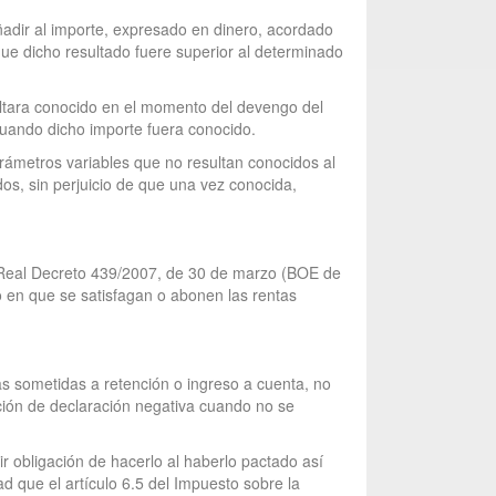
añadir al importe, expresado en dinero, acordado
 que dicho resultado fuere superior al determinado
sultara conocido en el momento del devengo del
n cuando dicho importe fuera conocido.
arámetros variables que no resultan conocidos al
dos, sin perjuicio de que una vez conocida,
l Real Decreto 439/2007, de 30 de marzo (BOE de
 en que se satisfagan o abonen las rentas
as sometidas a retención o ingreso a cuenta, no
ación de declaración negativa cuando no se
ir obligación de hacerlo al haberlo pactado así
ad que el artículo 6.5 del Impuesto sobre la