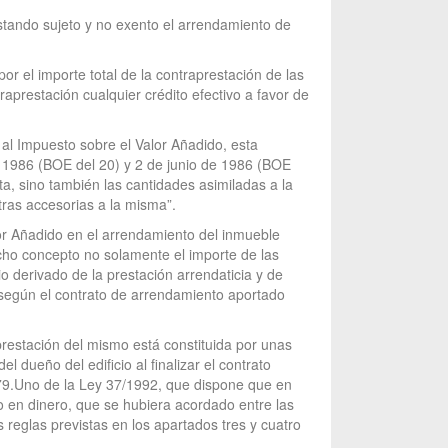
stando sujeto y no exento el arrendamiento de
or el importe total de la contraprestación de las
aprestación cualquier crédito efectivo a favor de
al Impuesto sobre el Valor Añadido, esta
e 1986 (BOE del 20) y 2 de junio de 1986 (BOE
ta, sino también las cantidades asimiladas a la
otras accesorias a la misma”.
lor Añadido en el arrendamiento del inmueble
dicho concepto no solamente el importe de las
io derivado de la prestación arrendaticia y de
e según el contrato de arrendamiento aportado
prestación del mismo está constituida por unas
 dueño del edificio al finalizar el contrato
lo 79.Uno de la Ley 37/1992, que dispone que en
 en dinero, que se hubiera acordado entre las
s reglas previstas en los apartados tres y cuatro