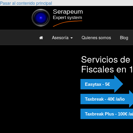
Pasar al contenido principal
Asesoría
Quienes somos
Blog
Servicios de
Fiscales en 
Easytax - 5€
Taxbreak - 40€ /año
Taxbreak Plus - 100€ /