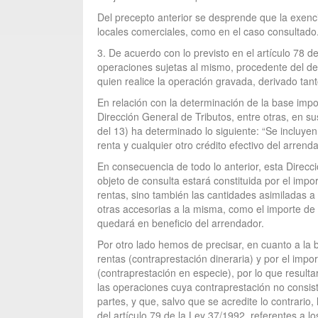
Del precepto anterior se desprende que la exenc
locales comerciales, como en el caso consultado
3. De acuerdo con lo previsto en el artículo 78 d
operaciones sujetas al mismo, procedente del des
quien realice la operación gravada, derivado tan
En relación con la determinación de la base impo
Dirección General de Tributos, entre otras, en 
del 13) ha determinado lo siguiente: “Se incluyen
renta y cualquier otro crédito efectivo del arrend
En consecuencia de todo lo anterior, esta Direc
objeto de consulta estará constituida por el impo
rentas, sino también las cantidades asimiladas a l
otras accesorias a la misma, como el importe de 
quedará en beneficio del arrendador.
Por otro lado hemos de precisar, en cuanto a la 
rentas (contraprestación dineraria) y por el impor
(contraprestación en especie), por lo que resulta
las operaciones cuya contraprestación no consis
partes, y que, salvo que se acredite lo contrario,
del artículo 79 de la Ley 37/1992, referentes a l