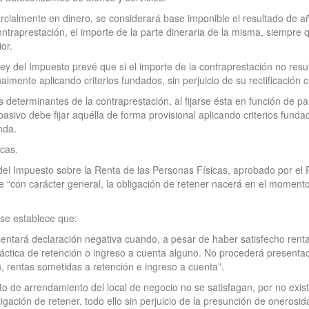
parcialmente en dinero, se considerará base imponible el resultado de 
 contraprestación, el importe de la parte dineraria de la misma, siempre
or.
 Ley del Impuesto prevé que si el importe de la contraprestación no re
onalmente aplicando criterios fundados, sin perjuicio de su rectificació
s determinantes de la contraprestación, al fijarse ésta en función de p
pasivo debe fijar aquélla de forma provisional aplicando criterios funda
nda.
icas.
 del Impuesto sobre la Renta de las Personas Físicas, aprobado por e
 “con carácter general, la obligación de retener nacerá en el momento
 se establece que:
sentará declaración negativa cuando, a pesar de haber satisfecho rent
práctica de retención o ingreso a cuenta alguno. No procederá present
n, rentas sometidas a retención e ingreso a cuenta”.
ato de arrendamiento del local de negocio no se satisfagan, por no exist
igación de retener, todo ello sin perjuicio de la presunción de onerosid