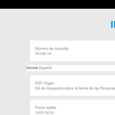
Número de consulta:
V0164-16
Idioma
Español
DGT Organ:
SG de Impuestos sobre la Renta de las Personas
Fecha salida:
19/01/2016