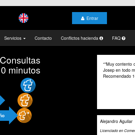
Entrar
Servicios
Contacto
Conflictos hacienda
FAQ
 Consultas
"Muy contento con el profes
10 minutos
Josep en todo momento, mi ge
Recomendado 100% "
año
Alejandro Aguilar
Licenciado en Comercio Internacio