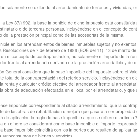
ión solamente se extiende al arrendamiento de terrenos y viviendas, e
.
e la Ley 37/1992, la base imponible de dicho Impuesto está constituida p
tinatario o de terceras personas, incluyéndose en el concepto de contr
to de la prestación principal como de las accesorias de la misma.
nible en los arrendamientos de bienes inmuebles sujetos y no exentos 
sus Resoluciones de 7 de febrero de 1986 (BOE del 11), 13 de marzo d
 en el concepto de contraprestación, no solamente el importe de la ren
ador frente al arrendatario derivado de la prestación arrendaticia y de 
ción General considera que la base imponible del Impuesto sobre el Va
rte total de la contraprestación del referido servicio, incluyéndose en 
a renta y cualquier crédito efectivo del arrendador frente al arrendatar
la obra de adecuación efectuada en el local por el arrendatario, y qu
base imponible correspondiente al citado arrendamiento, que la contra
te de las obras de rehabilitación o mejora que pasará a ser propiedad del
rá de aplicación la regla de base imponible a que se refiere el artícu
ta en dinero se considerará como base imponible el importe, expresado
 la base imponible coincidirá con los importes que resulten de aplicar la
os autoconsumos de bienes y servicios.