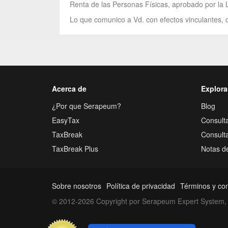
Renta de las Personas Físicas, aprobado por la 
Lo que comunico a Vd. con efectos vinculantes, c
Acerca de
Explora
¿Por que Serapeum?
Blog
EasyTax
Consulta
TaxBreak
Consult
TaxBreak Plus
Notas d
Sobre nosotros
Política de privacidad
Términos y co
© 2012-2026 Copyright por Serapeum Expert System, 