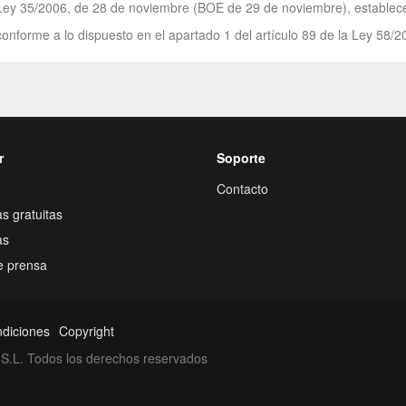
Ley 35/2006, de 28 de noviembre (BOE de 29 de noviembre), establece 
onforme a lo dispuesto en el apartado 1 del artículo 89 de la Ley 58/2
r
Soporte
Contacto
s gratuitas
as
e prensa
ndiciones
Copyright
S.L. Todos los derechos reservados