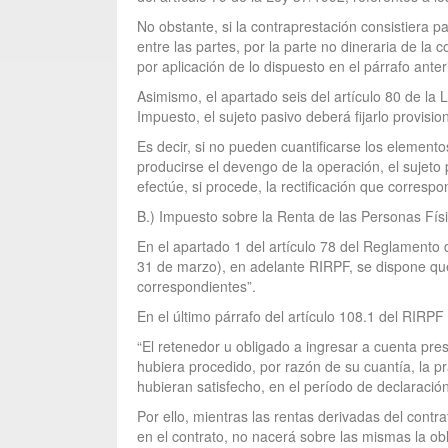
No obstante, si la contraprestación consistiera 
entre las partes, por la parte no dineraria de la
por aplicación de lo dispuesto en el párrafo anteri
Asimismo, el apartado seis del artículo 80 de la
Impuesto, el sujeto pasivo deberá fijarlo provisi
Es decir, si no pueden cuantificarse los elemento
producirse el devengo de la operación, el sujeto 
efectúe, si procede, la rectificación que correspo
B.) Impuesto sobre la Renta de las Personas Fís
En el apartado 1 del artículo 78 del Reglamento
31 de marzo), en adelante RIRPF, se dispone que
correspondientes”.
En el último párrafo del artículo 108.1 del RIRPF
“El retenedor u obligado a ingresar a cuenta pre
hubiera procedido, por razón de su cuantía, la 
hubieran satisfecho, en el período de declaració
Por ello, mientras las rentas derivadas del contr
en el contrato, no nacerá sobre las mismas la obl