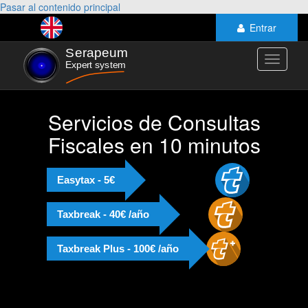
Pasar al contenido principal
Entrar
Toggle
navigati
Servicios de Consultas
Fiscales en 10 minutos
Easytax - 5€
Taxbreak - 40€ /año
Taxbreak Plus - 100€ /año