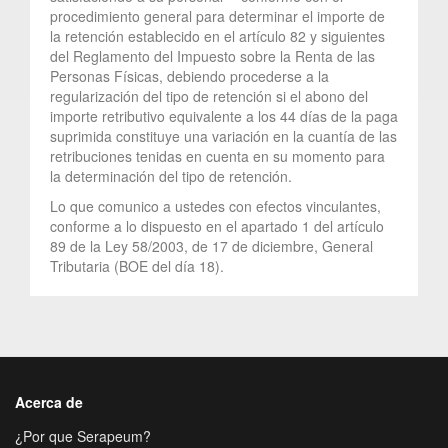
procedimiento general para determinar el importe de
la retención establecido en el artículo 82 y siguientes
del Reglamento del Impuesto sobre la Renta de las
Personas Físicas, debiendo procederse a la
regularización del tipo de retención si el abono del
importe retributivo equivalente a los 44 días de la paga
suprimida constituye una variación en la cuantía de las
retribuciones tenidas en cuenta en su momento para
la determinación del tipo de retención.
Lo que comunico a ustedes con efectos vinculantes,
conforme a lo dispuesto en el apartado 1 del artículo
89 de la Ley 58/2003, de 17 de diciembre, General
Tributaria (BOE del día 18).
Acerca de
¿Por que Serapeum?