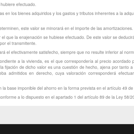
e hubiere efectuado.
as en los bienes adquiridos y los gastos y tributos inherentes a la adqui
terminen, este valor se minorará en el importe de las amortizaciones.
or el que la enajenación se hubiese efectuado. De este valor se deducirán
por el transmitente.
ará el efectivamente satisfecho, siempre que no resulte inferior al no
ndiente a la vivienda, es el que correspondería al precio acordado 
la fijación de dicho valor es una cuestión de hecho, ajena por tanto a
eba admitidos en derecho, cuya valoración corresponderá efectuar
 la base imponible del ahorro en la forma prevista en el artículo 49 de
onforme a lo dispuesto en el apartado 1 del artículo 89 de la Ley 58/2