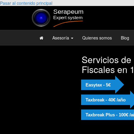
Pasar al contenido principal
Asesoría
Quienes somos
Blog
Servicios de
Fiscales en 
Easytax - 5€
Taxbreak - 40€ /año
Taxbreak Plus - 100€ /