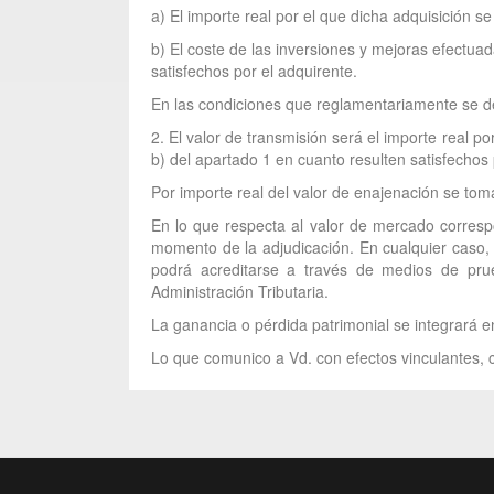
a) El importe real por el que dicha adquisición s
b) El coste de las inversiones y mejoras efectuad
satisfechos por el adquirente.
En las condiciones que reglamentariamente se de
2. El valor de transmisión será el importe real p
b) del apartado 1 en cuanto resulten satisfechos 
Por importe real del valor de enajenación se tom
En lo que respecta al valor de mercado correspo
momento de la adjudicación. En cualquier caso, 
podrá acreditarse a través de medios de pru
Administración Tributaria.
La ganancia o pérdida patrimonial se integrará en
Lo que comunico a Vd. con efectos vinculantes, c