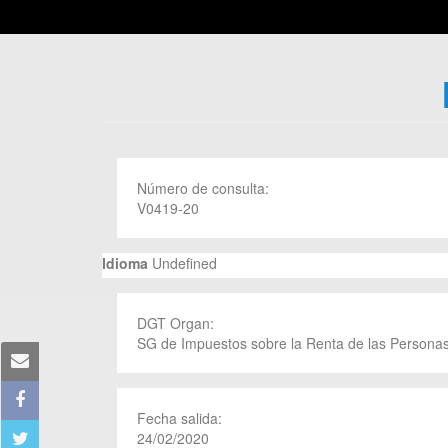
Número de consulta:
V0419-20
Idioma
Undefined
DGT Organ:
SG de Impuestos sobre la Renta de las Personas
Fecha salida:
24/02/2020