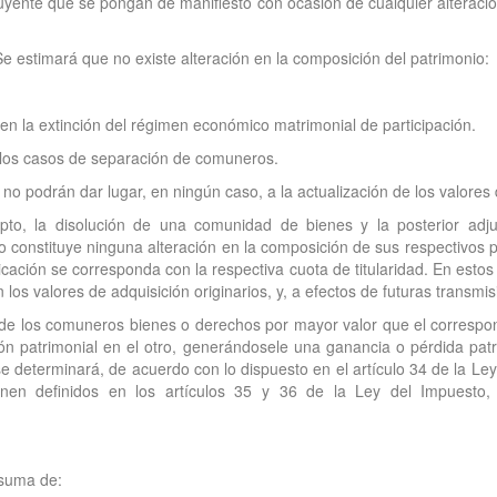
ibuyente que se pongan de manifiesto con ocasión de cualquier alteraci
e estimará que no existe alteración en la composición del patrimonio:
 en la extinción del régimen económico matrimonial de participación.
 los casos de separación de comuneros.
no podrán dar lugar, en ningún caso, a la actualización de los valores 
epto, la disolución de una comunidad de bienes y la posterior ad
o constituye ninguna alteración en la composición de sus respectivos 
icación se corresponda con la respectiva cuota de titularidad. En estos
los valores de adquisición originarios, y, a efectos de futuras transmis
de los comuneros bienes o derechos por mayor valor que el correspon
ación patrimonial en el otro, generándosele una ganancia o pérdida pa
 determinará, de acuerdo con lo dispuesto en el artículo 34 de la Ley 
enen definidos en los artículos 35 y 36 de la Ley del Impuesto, 
 suma de: