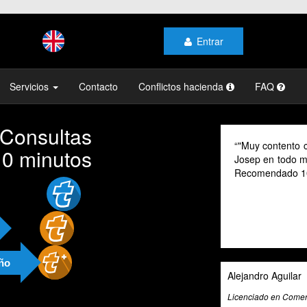
Entrar
Servicios
Contacto
Conflictos hacienda
FAQ
 Consultas
"Muy contento c
10 minutos
Josep en todo mo
Recomendado 1
año
Alejandro Aguilar
Licenciado en Comerc