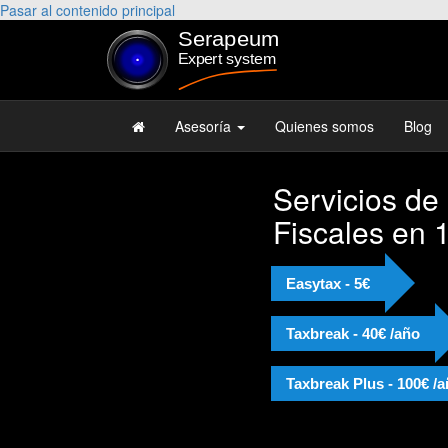
Pasar al contenido principal
Asesoría
Quienes somos
Blog
Servicios de
Fiscales en 
Easytax - 5€
Taxbreak - 40€ /año
Taxbreak Plus - 100€ /