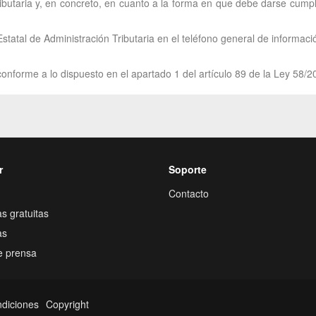
ributaria y, en concreto, en cuanto a la forma en que debe darse cump
statal de Administración Tributaria en el teléfono general de informaci
onforme a lo dispuesto en el apartado 1 del artículo 89 de la Ley 58/2
r
Soporte
Contacto
s gratuitas
as
e prensa
ndiciones
Copyright