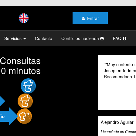
Entrar
Servicios
Contacto
Conflictos hacienda
FAQ
 Consultas
"Muy contento c
10 minutos
Josep en todo mo
Recomendado 1
año
Alejandro Aguilar
Licenciado en Comerc