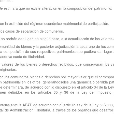
ientos”.
e estimará que no existe alteración en la composición del patrimonio:
 en la extinción del régimen económico matrimonial de participación.
 los casos de separación de comuneros.
no podrán dar lugar, en ningún caso, a la actualización de los valores 
comunidad de bienes y la posterior adjudicación a cada uno de los com
la composición de sus respectivos patrimonios que pudiera dar lugar 
ectiva cuota de titularidad.
valores de los bienes o derechos recibidos, que conservarán los val
riginarias.
de los comuneros bienes o derechos por mayor valor que el correspon
ción patrimonial en los otros, generándoseles una ganancia o pérdida p
 determinará, de acuerdo con lo dispuesto en el artículo 34 de la Ley 
enen definidos en los artículos 35 y 36 de la Ley del Impuesto, 
butarias ante la AEAT, de acuerdo con el artículo 117 de la Ley 58/2003
 de Administración Tributaria, a través de los órganos que desarrollan