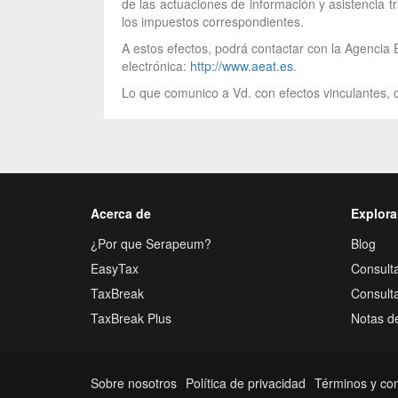
de las actuaciones de información y asistencia t
los impuestos correspondientes.
A estos efectos, podrá contactar con la Agencia E
electrónica:
http://www.aeat.es
.
Lo que comunico a Vd. con efectos vinculantes, c
Acerca de
Explora
¿Por que Serapeum?
Blog
EasyTax
Consulta
TaxBreak
Consult
TaxBreak Plus
Notas d
Sobre nosotros
Política de privacidad
Términos y co