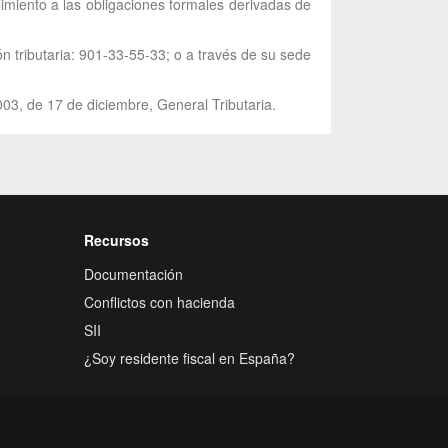
limiento a las obligaciones formales derivadas de
ón tributaria: 901-33-55-33; o a través de su sede
003, de 17 de diciembre, General Tributaria.
Recursos
Documentación
Conflictos con hacienda
SII
¿Soy residente fiscal en España?