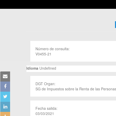
Número de consulta:
V0455-21
Idioma
Undefined
DGT Organ:
SG de Impuestos sobre la Renta de las Personas
Fecha salida:
03/03/2021