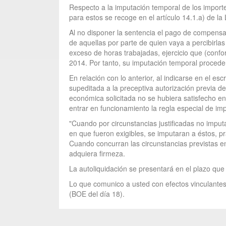
Respecto a la imputación temporal de los importe
para estos se recoge en el artículo 14.1.a) de l
Al no disponer la sentencia el pago de compensaci
de aquellas por parte de quien vaya a percibirlas
exceso de horas trabajadas, ejercicio que (conf
2014. Por tanto, su imputación temporal proceder
En relación con lo anterior, al indicarse en el e
supeditada a la preceptiva autorización previa 
económica solicitada no se hubiera satisfecho en 
entrar en funcionamiento la regla especial de imp
"Cuando por circunstancias justificadas no imputa
en que fueron exigibles, se imputaran a éstos, p
Cuando concurran las circunstancias previstas en 
adquiera firmeza.
La autoliquidación se presentará en el plazo que 
Lo que comunico a usted con efectos vinculantes,
(BOE del día 18).