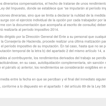
s dinerarios compensatorios, el hecho de tratarse de unos rendimientos
a Ley del Impuesto, donde se establece que “se imputarán al período imp
ones dinerarias, sino que se limita a declarar la nulidad de la medida 
 surge con el ejercicio individual de la opción por cada trabajador por 
orme con la documentación que acompaña al escrito de consulta) deberí
á realizarla al período impositivo 2014.
scrito dirigido por la Dirección General del Ente a su personal que cu
de la Consejería de Hacienda, procede realizar una última matización p
el período impositivo de su imputación. En tal caso, hasta que no se pe
utación temporal de la letra b) del apartado 2 del mismo artículo 14, a
bles al contribuyente, los rendimientos derivados del trabajo se percib
racticándose, en su caso, autoliquidación complementaria, sin sanción 
el párrafo a) anterior, los rendimientos se considerarán exigibles en el
media entre la fecha en que se perciban y el final del inmediato siguie
 conforme a lo dispuesto en el apartado 1 del artículo 89 de la Ley 58