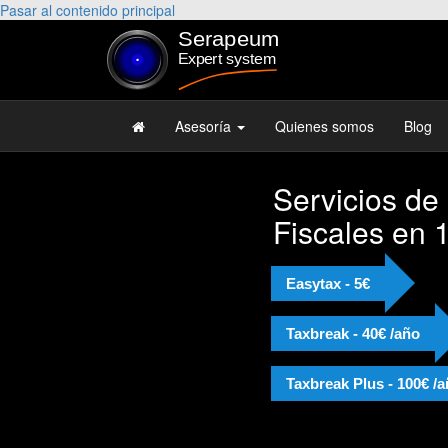
Pasar al contenido principal
Asesoría
Quienes somos
Blog
Servicios de
Fiscales en 
Easytax - 5€
Taxbreak - 40€ /año
Taxbreak Plus - 100€ /