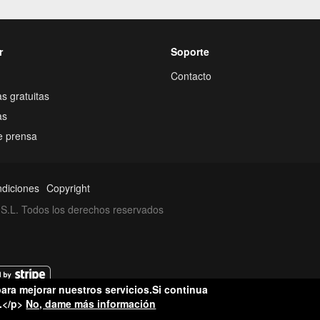
r
Soporte
Contacto
s gratuitas
as
e prensa
ndiciones
Copyright
S.L. Todos los derechos reservados
ara mejorar nuestros servicios.Si continua
.</p>
No, dame más información