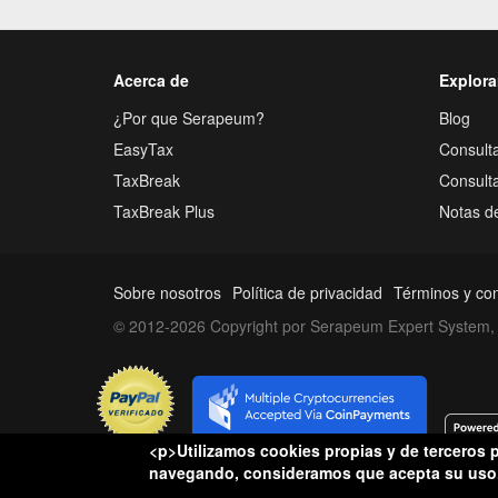
Acerca de
Explora
¿Por que Serapeum?
Blog
EasyTax
Consulta
TaxBreak
Consult
TaxBreak Plus
Notas d
Sobre nosotros
Política de privacidad
Términos y co
© 2012-2026 Copyright por Serapeum Expert System, 
<p>Utilizamos cookies propias y de terceros p
Conflictos hacienda
navegando, consideramos que acepta su uso