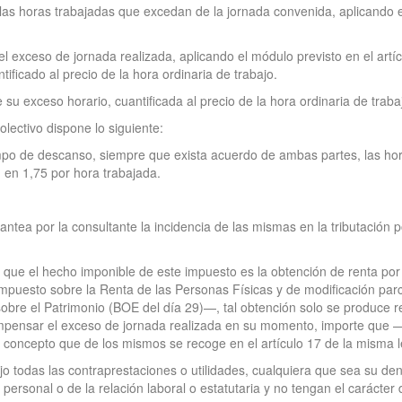
s horas trabajadas que excedan de la jornada convenida, aplicando el
 exceso de jornada realizada, aplicando el módulo previsto en el artí
ficado al precio de la hora ordinaria de trabajo.
u exceso horario, cuantificada al precio de la hora ordinaria de traba
olectivo dispone lo siguiente:
empo de descanso, siempre que exista acuerdo de ambas partes, las ho
 en 1,75 por hora trabajada.
lantea por la consultante la incidencia de las mismas en la tributación
e que el hecho imponible de este impuesto es la obtención de renta por 
mpuesto sobre la Renta de las Personas Físicas y de modificación parc
bre el Patrimonio (BOE del día 29)—, tal obtención solo se produce re
ompensar el exceso de jornada realizada en su momento, importe que
 concepto que de los mismos se recoge en el artículo 17 de la misma l
jo todas las contraprestaciones o utilidades, cualquiera que sea su de
o personal o de la relación laboral o estatutaria y no tengan el carácte