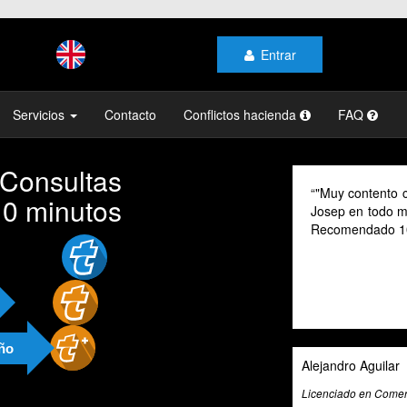
Entrar
Servicios
Contacto
Conflictos hacienda
FAQ
 Consultas
"Muy contento c
10 minutos
Josep en todo mo
Recomendado 1
año
Alejandro Aguilar
Licenciado en Comerc