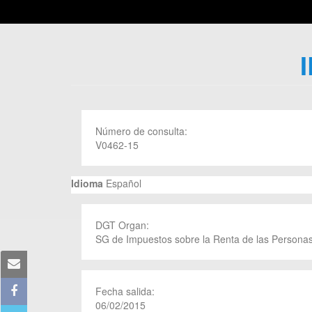
Número de consulta:
V0462-15
Idioma
Español
DGT Organ:
SG de Impuestos sobre la Renta de las Personas
Fecha salida:
06/02/2015