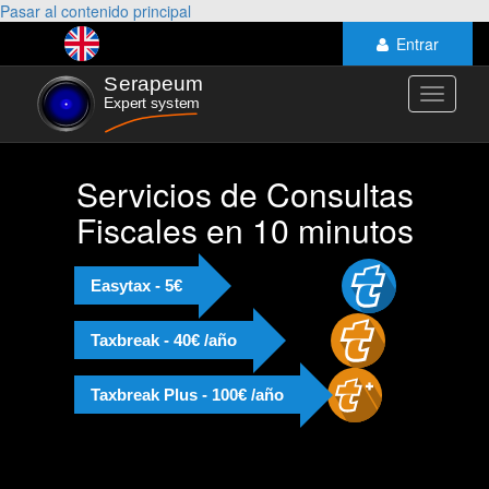
Pasar al contenido principal
Entrar
Toggle
navigati
Servicios de Consultas
Fiscales en 10 minutos
Easytax - 5€
Taxbreak - 40€ /año
Taxbreak Plus - 100€ /año