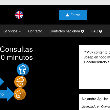
Entrar
Servicios
Contacto
Conflictos hacienda
FAQ
 Consultas
"Muy contento c
10 minutos
Josep en todo mo
Recomendado 1
año
Alejandro Aguilar
Licenciado en Comerc