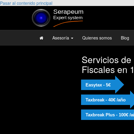
Pasar al contenido principal
Asesoría
Quienes somos
Blog
Servicios de
Fiscales en 
Easytax - 5€
Taxbreak - 40€ /año
Taxbreak Plus - 100€ /