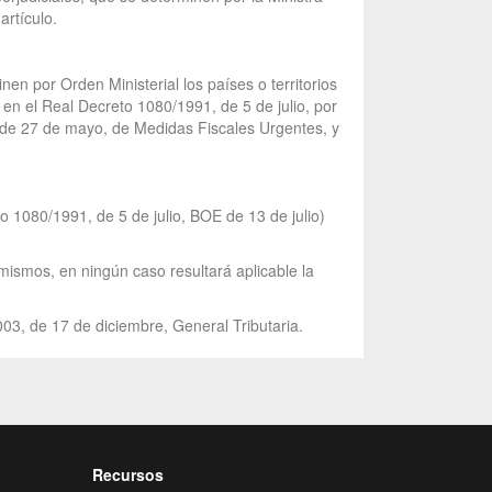
artículo.
nen por Orden Ministerial los países o territorios
s en el Real Decreto 1080/1991, de 5 de julio, por
1, de 27 de mayo, de Medidas Fiscales Urgentes, y
o 1080/1991, de 5 de julio, BOE de 13 de julio)
 mismos, en ningún caso resultará aplicable la
003, de 17 de diciembre, General Tributaria.
Recursos