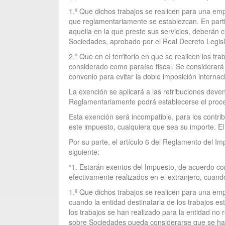
1.º Que dichos trabajos se realicen para una em
que reglamentariamente se establezcan. En partic
aquella en la que preste sus servicios, deberán c
Sociedades, aprobado por el Real Decreto Legisl
2.º Que en el territorio en que se realicen los tr
considerado como paraíso fiscal. Se considerará c
convenio para evitar la doble imposición interna
La exención se aplicará a las retribuciones deve
Reglamentariamente podrá establecerse el proced
Esta exención será incompatible, para los contri
este impuesto, cualquiera que sea su importe. El
Por su parte, el artículo 6 del Reglamento del 
siguiente:
“1. Estarán exentos del Impuesto, de acuerdo con 
efectivamente realizados en el extranjero, cuando
1.º Que dichos trabajos se realicen para una emp
cuando la entidad destinataria de los trabajos e
los trabajos se han realizado para la entidad no 
sobre Sociedades pueda considerarse que se ha p