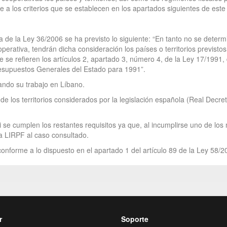
a los criterios que se establecen en los apartados siguientes de este 
a de la Ley 36/2006 se ha previsto lo siguiente: “En tanto no se determi
operativa, tendrán dicha consideración los países o territorios previsto
que se refieren los artículos 2, apartado 3, número 4, de la Ley 17/199
resupuestos Generales del Estado para 1991”.
lando su trabajo en Líbano.
e los territorios considerados por la legislación española (Real Decret
 se cumplen los restantes requisitos ya que, al incumplirse uno de los
 la LIRPF al caso consultado.
onforme a lo dispuesto en el apartado 1 del artículo 89 de la Ley 58/2
r
Soporte