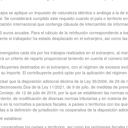
abajos se aplique un impuesto de naturaleza idéntica o análoga a la de e
. Se considerará cumplido este requisito cuando el país o territorio en 
osición internacional que contenga cláusula de intercambio de informa
 euros anuales. Para el cálculo de la retribución correspondiente a los
nte el trabajador ha estado desplazado en el extranjero, así como las 
evengados cada día por los trabajos realizados en el extranjero, al mar
ará un criterio de reparto proporcional teniendo en cuenta el número tot
ribuyentes destinados en el extranjero, con el régimen de excesos exclu
su importe. El contribuyente podrá optar por la aplicación del régimen
recisar que la disposición adicional décima de la Ley 36/2006, de 29 d
o decimosexto.Dos de la Ley 11/2021, de 9 de julio, de medidas de preve
Consejo, de 12 de julio de 2016, por la que se establecen las normas co
terior, de modificación de diversas normas tributarias y en materia de
 en la normativa a paraísos fiscales, a países o territorios con los que
as a la definición de jurisdicción no cooperativa de la disposición adic
06 establece:
 cooperativas los países y territorios, así como los regímenes fiscales 