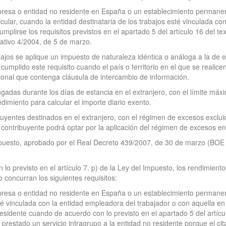
presa o entidad no residente en España o un establecimiento permanent
ular, cuando la entidad destinataria de los trabajos esté vinculada co
umplirse los requisitos previstos en el apartado 5 del artículo 16 del t
ativo 4/2004, de 5 de marzo.
abajos se aplique un impuesto de naturaleza idéntica o análoga a la de e
umplido este requisito cuando el país o territorio en el que se realice
cional que contenga cláusula de intercambio de información.
ngadas durante los días de estancia en el extranjero, con el límite má
imiento para calcular el importe diario exento.
buyentes destinados en el extranjero, con el régimen de excesos exclui
 contribuyente podrá optar por la aplicación del régimen de excesos en 
Impuesto, aprobado por el Real Decreto 439/2007, de 30 de marzo (BOE
lo previsto en el artículo 7. p) de la Ley del Impuesto, los rendimiento
 concurran los siguientes requisitos:
resa o entidad no residente en España o un establecimiento permanente
sté vinculada con la entidad empleadora del trabajador o con aquella en
residente cuando de acuerdo con lo previsto en el apartado 5 del artícu
restado un servicio intragrupo a la entidad no residente porque el ci