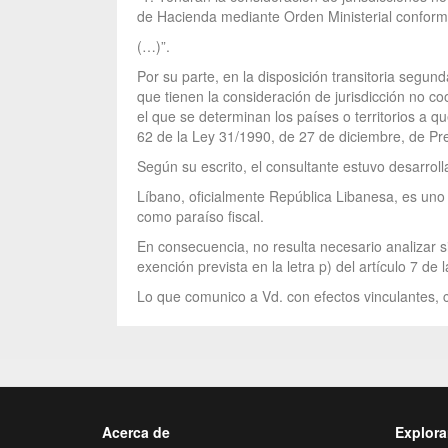
de Hacienda mediante Orden Ministerial conforme 
(…)”.
Por su parte, en la disposición transitoria segund
que tienen la consideración de jurisdicción no co
el que se determinan los países o territorios a 
62 de la Ley 31/1990, de 27 de diciembre, de P
Según su escrito, el consultante estuvo desarrol
Líbano, oficialmente República Libanesa, es uno d
como paraíso fiscal.
En consecuencia, no resulta necesario analizar si
exención prevista en la letra p) del artículo 7 de
Lo que comunico a Vd. con efectos vinculantes, c
Acerca de
Explora