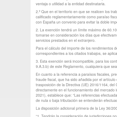
ventaja o utilidad a la entidad destinataria.
2.º Que en el territorio en que se realicen los tr
calificado reglamentariamente como paraíso fiscal
con España un convenio para evitar la doble imp
2. La exención tendrá un límite máximo de 60.100
tomarse en consideración los días que efectivame
servicios prestados en el extranjero.
Para el cálculo del importe de los rendimientos d
correspondientes a los citados trabajos, se aplic
3. Esta exención será incompatible, para los cont
9.A.3.b) de este Reglamento, cualquiera que sea 
En cuanto a la referencia a paraísos fiscales, p
fraude fiscal, que ha sido añadida por el artícul
trasposición de la Directiva (UE) 2016/1164, del 
directamente en el funcionamiento del mercado in
2021), establece que: “Las referencias efectuadas
de nula o baja tributación se entenderán efectuad
La disposición adicional primera de la Ley 36/20
“1. Tendrán la consideración de jurisdicciones no