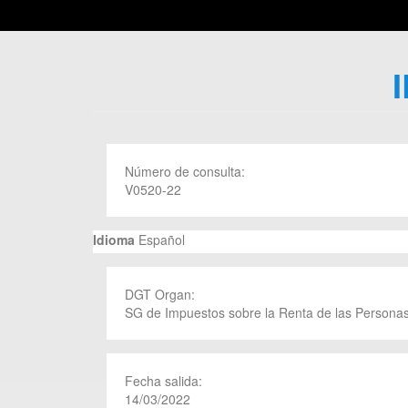
Número de consulta:
V0520-22
Idioma
Español
DGT Organ:
SG de Impuestos sobre la Renta de las Personas
Fecha salida:
14/03/2022