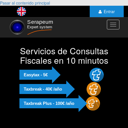
Pasar al contenido principal
Entrar
Toggle
navigati
Servicios de Consultas
Fiscales en 10 minutos
Easytax - 5€
Taxbreak - 40€ /año
Taxbreak Plus - 100€ /año