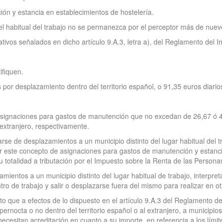
n y estancia en establecimientos de hostelería.
el habitual del trabajo no se permanezca por el perceptor más de nuev
tativos señalados en dicho artículo 9.A.3, letra a), del Reglamento del
ifiquen.
 por desplazamiento dentro del territorio español, o 91,35 euros diario
ignaciones para gastos de manutención que no excedan de 26,67 ó 48,
 extranjero, respectivamente.
se de desplazamientos a un municipio distinto del lugar habitual del tr
or este concepto de asignaciones para gastos de manutención y estanc
 totalidad a tributación por el Impuesto sobre la Renta de las Personas
amientos a un municipio distinto del lugar habitual de trabajo, interpre
ro de trabajo y salir o desplazarse fuera del mismo para realizar en ot
to que a efectos de lo dispuesto en el artículo 9.A.3 del Reglamento de
octa o no dentro del territorio español o al extranjero, a municipios d
necesitan acreditación en cuanto a su importe, en referencia a los lími