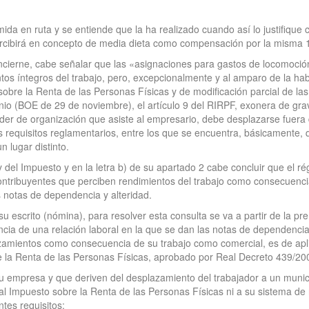
a en ruta y se entiende que la ha realizado cuando así lo justifique c
rcibirá en concepto de media dieta como compensación por la misma 1
 concierne, cabe señalar que las «asignaciones para gastos de locomoc
tos íntegros del trabajo, pero, excepcionalmente y al amparo de la habil
obre la Renta de las Personas Físicas y de modificación parcial de la
onio (BOE de 29 de noviembre), el artículo 9 del RIRPF, exonera de gr
oder de organización que asiste al empresario, debe desplazarse fuera d
s requisitos reglamentarios, entre los que se encuentra, básicamente,
n lugar distinto.
 del Impuesto y en la letra b) de su apartado 2 cabe concluir que el rég
ntribuyentes que perciben rendimientos del trabajo como consecuencia 
s notas de dependencia y alteridad.
 escrito (nómina), para resolver esta consulta se va a partir de la pr
ia de una relación laboral en la que se dan las notas de dependencia y
amientos como consecuencia de su trabajo como comercial, es de aplic
e la Renta de las Personas Físicas, aprobado por Real Decreto 439/2
u empresa y que deriven del desplazamiento del trabajador a un municipi
 al Impuesto sobre la Renta de las Personas Físicas ni a su sistema d
ntes requisitos: