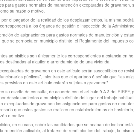
s para gastos normales de manutención exceptuadas de gravamen, sin p
 como su razón o motivo.
e por el pagador de la realidad de los desplazamientos, la misma podrá
orresponderá a los órganos de gestión e inspección de la Administraci
ideración de asignaciones para gastos normales de manutención y estan
en que se pernocta en municipio distinto, el Reglamento del Impuesto 
cantes admisibles son únicamente los correspondientes a estancia en ho
es destinadas al alquiler o arrendamiento de una vivienda.
 exceptuadas de gravamen en este artículo serán susceptibles de revis
s funcionarios públicos”, mientras que el apartado 6 señala que "las as
s previstos en este artículo estarán sujetas a gravamen".
en su escrito de consulta, de acuerdo con el artículo 9.A.3 del RIRPF,
desplazamientos a municipios distinto del lugar del trabajo habitual d
rán exceptuadas de gravamen las asignaciones para gastos de manuten
ecesario que estos gastos se realicen en establecimientos de hostelerí
azón o motivo.
ibido, en su caso, sobre las cantidades que se acaban de indicar es
a la retención aplicable, al tratarse de rendimientos del trabajo, la mi