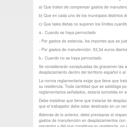
a) Que traten de compensar gastos de manutenció
b) Que en cada uno de los municipios distintos d
c) Que tales dietas no superen los límites cuanti
a.- Cuando se haya pernoctado
- Por gastos de estancia, los importes que se just
- Por gastos de manutención, 53,34 euros diarios
b.- Cuando no se haya pernoctado
Se considerarán exceptuadas de gravamen las as
desplazamiento dentro del territorio español o al
La norma reglamentaria exige que tiene que tratar
su residencia. Toda cantidad que se satisfaga p
reglamentarios señalados, estaría sometida en su
Debe insistirse que tiene que tratarse de desplaz
que el trabajador debe estar destinado en un cent
Además de lo anterior, debe precisarse al respec
gastos de manutención en desplazamientos con pern
perceptor y del que constituya su residencia, no 