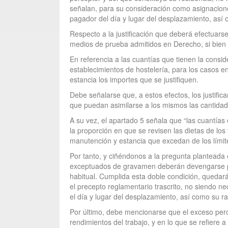
señalan, para su consideración como asignacione
pagador del día y lugar del desplazamiento, así
Respecto a la justificación que deberá efectuars
medios de prueba admitidos en Derecho, si bien c
En referencia a las cuantías que tienen la cons
establecimientos de hostelería, para los casos 
estancia los importes que se justifiquen.
Debe señalarse que, a estos efectos, los justifi
que puedan asimilarse a los mismos las cantidad
A su vez, el apartado 5 señala que “las cuantías
la proporción en que se revisen las dietas de lo
manutención y estancia que excedan de los límite
Por tanto, y ciñéndonos a la pregunta planteada 
exceptuados de gravamen deberán devengarse por 
habitual. Cumplida esta doble condición, queda
el precepto reglamentario trascrito, no siendo n
el día y lugar del desplazamiento, así como su r
Por último, debe mencionarse que el exceso perc
rendimientos del trabajo, y en lo que se refiere 