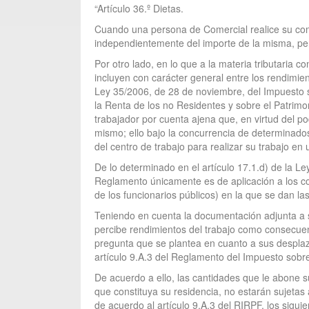
“Artículo 36.º Dietas.
Cuando una persona de Comercial realice su comid
independientemente del importe de la misma, pe
Por otro lado, en lo que a la materia tributaria
incluyen con carácter general entre los rendimien
Ley 35/2006, de 28 de noviembre, del Impuesto s
la Renta de los no Residentes y sobre el Patrim
trabajador por cuenta ajena que, en virtud del p
mismo; ello bajo la concurrencia de determinado
del centro de trabajo para realizar su trabajo en u
De lo determinado en el artículo 17.1.d) de la Ley
Reglamento únicamente es de aplicación a los co
de los funcionarios públicos) en la que se dan la
Teniendo en cuenta la documentación adjunta a su
percibe rendimientos del trabajo como consecuenc
pregunta que se plantea en cuanto a sus desplaz
artículo 9.A.3 del Reglamento del Impuesto sobr
De acuerdo a ello, las cantidades que le abone s
que constituya su residencia, no estarán sujetas
de acuerdo al artículo 9.A.3 del RIRPF, los siguie