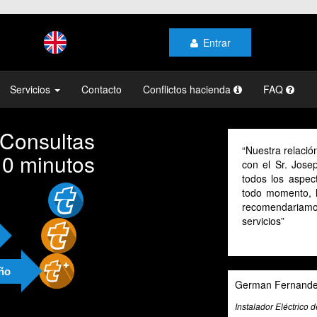
Entrar
Servicios
Contacto
Conflictos hacienda
FAQ
 Consultas
Nuestra relación la
10 minutos
con el Sr. Josep Na
todos los aspectos.
todo momento, la res
recomendariamos a
servicios
año
German Fernandez Pal
Instalador Eléctrico de gas