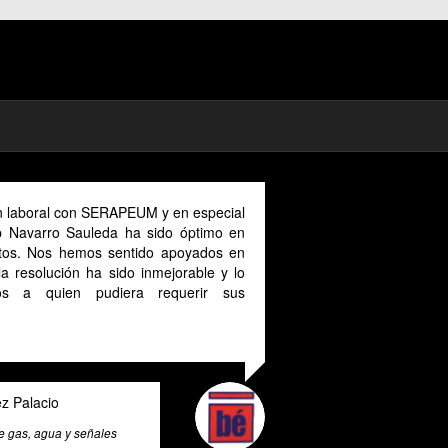
boral con SERAPEUM y en especial
... desde que encontré a S
varro Sauleda ha sido óptimo en
Josep Navarro, me he dado
 Nos hemos sentido apoyados en
Josep es un gran profesional,
olución ha sido inmejorable y lo
que con la jurisprudencia cor
 quien pudiera requerir sus
en que situación te encuentr
llevando de una manera altam
que complicó mi asesor fiscal a
acio
Amalia Flor
, agua y señales
Strategic Purchasing Manager