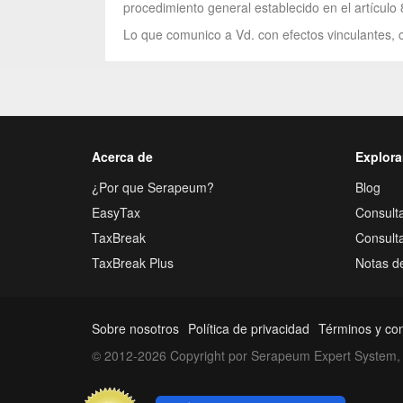
procedimiento general establecido en el artículo
Lo que comunico a Vd. con efectos vinculantes, c
Acerca de
Explora
¿Por que Serapeum?
Blog
EasyTax
Consulta
TaxBreak
Consult
TaxBreak Plus
Notas d
Sobre nosotros
Política de privacidad
Términos y co
© 2012-2026 Copyright por Serapeum Expert System, 