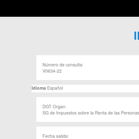
Número de consulta:
V0634-22
Idioma
Español
DGT Organ:
SG de Impuestos sobre la Renta de las Personas
Fecha salida: