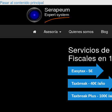
Pasar al contenido principal
Asesoría
Quienes somos
Blog
Servicios de
Fiscales en 
Easytax - 5€
Taxbreak - 40€ /año
Taxbreak Plus - 100€ /