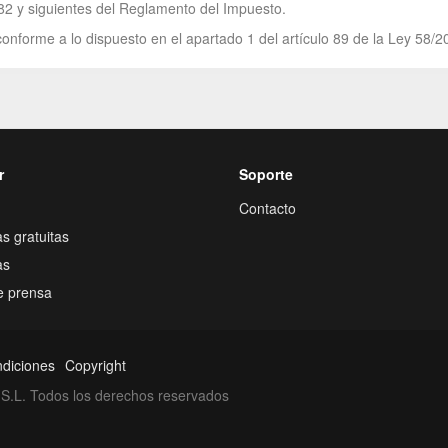
 82 y siguientes del Reglamento del Impuesto.
onforme a lo dispuesto en el apartado 1 del artículo 89 de la Ley 58/2
r
Soporte
Contacto
s gratuitas
as
e prensa
ndiciones
Copyright
S.L. Todos los derechos reservados