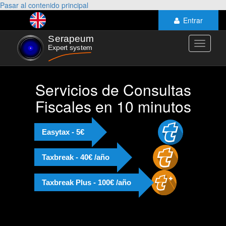
Pasar al contenido principal
Entrar
Toggle
navigati
Servicios de Consultas
Fiscales en 10 minutos
Easytax - 5€
Taxbreak - 40€ /año
Taxbreak Plus - 100€ /año