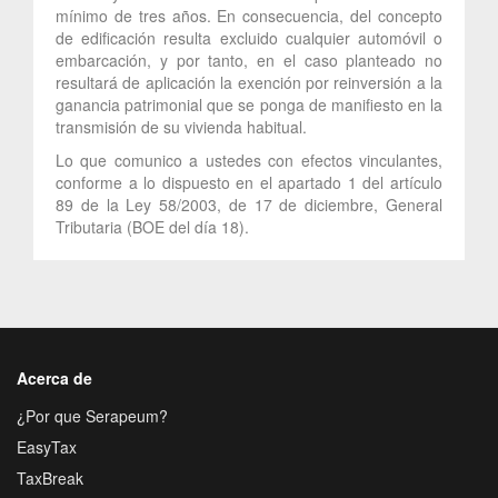
mínimo de tres años. En consecuencia, del concepto
de edificación resulta excluido cualquier automóvil o
embarcación, y por tanto, en el caso planteado no
resultará de aplicación la exención por reinversión a la
ganancia patrimonial que se ponga de manifiesto en la
transmisión de su vivienda habitual.
Lo que comunico a ustedes con efectos vinculantes,
conforme a lo dispuesto en el apartado 1 del artículo
89 de la Ley 58/2003, de 17 de diciembre, General
Tributaria (BOE del día 18).
Acerca de
¿Por que Serapeum?
EasyTax
TaxBreak