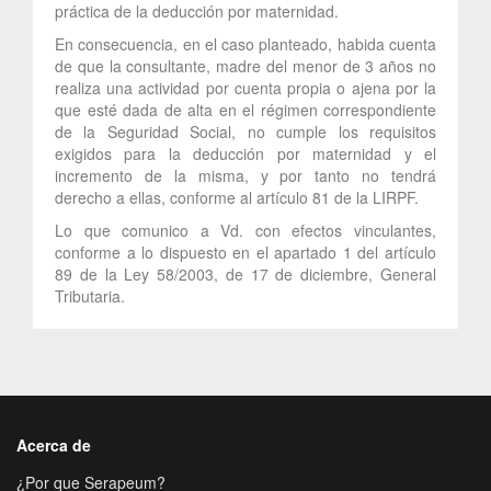
práctica de la deducción por maternidad.
En consecuencia, en el caso planteado, habida cuenta
de que la consultante, madre del menor de 3 años no
realiza una actividad por cuenta propia o ajena por la
que esté dada de alta en el régimen correspondiente
de la Seguridad Social, no cumple los requisitos
exigidos para la deducción por maternidad y el
incremento de la misma, y por tanto no tendrá
derecho a ellas, conforme al artículo 81 de la LIRPF.
Lo que comunico a Vd. con efectos vinculantes,
conforme a lo dispuesto en el apartado 1 del artículo
89 de la Ley 58/2003, de 17 de diciembre, General
Tributaria.
Acerca de
¿Por que Serapeum?