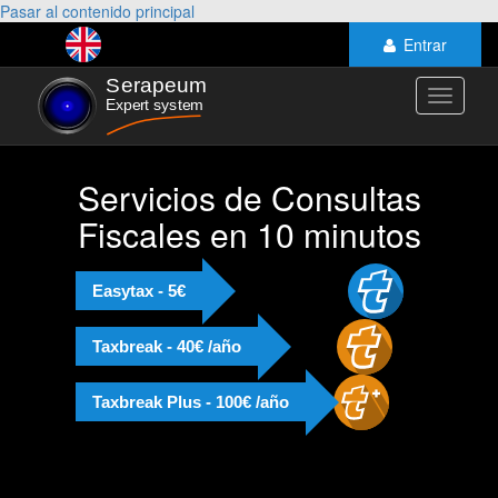
Pasar al contenido principal
Entrar
Toggle
navigati
Servicios de Consultas
Fiscales en 10 minutos
Easytax - 5€
Taxbreak - 40€ /año
Taxbreak Plus - 100€ /año