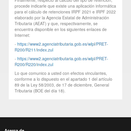
procede indicarle que existe una aplicación informática
para el cálculo de retenciones IRPF 2021 e IRPF 2022
elaborado por la Agencia Estatal de Administración
Tributaria (AEAT) y que, respectivamente, se
encuentra disponible en los siguientes enlaces de
Internet:
-
https://www2.agenciatributaria.gob.es/wlpl/PRET-
R200/R211/index.zul
-
https://www2.agenciatributaria.gob.es/wlpl/PRET-
R200/R220/index.zul
Lo que comunico a usted con efectos vinculantes,
conforme a lo dispuesto en el apartado 1 del artículo
89 de la Ley 58/2003, de 17 de diciembre, General
Tributaria (BOE del día 18).
Acerca de