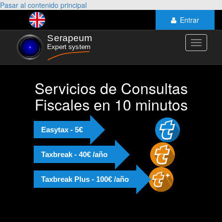
Pasar al contenido principal
Entrar
Toggle
navigati
Servicios de Consultas
Fiscales en 10 minutos
Easytax - 5€
Taxbreak - 40€ /año
Taxbreak Plus - 100€ /año