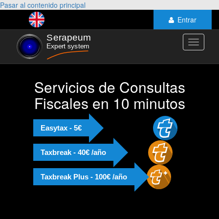
Pasar al contenido principal
Entrar
Toggle
navigati
Servicios de Consultas
Fiscales en 10 minutos
Easytax - 5€
Taxbreak - 40€ /año
Taxbreak Plus - 100€ /año