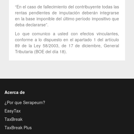
“En el caso de fallecimiento del contribuyente todas las
rentas pendientes de imputación deberán integrarse
en la base imponible del último período impositivo que
deba declararse”.
Lo que comunico a usted con efectos vinculantes,
conforme a lo dispuesto en el apartado 1 del artículo
89 de la Ley 58/2003, de 17 de diciembre, General
Tributaria (BOE del día 18).
Acerca de
¿Por que Serapeum?
EasyTax
TaxBreak
TaxBreak Plus