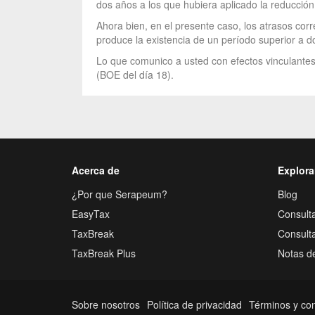
dos años a los que hubiera aplicado la reducción
Ahora bien, en el presente caso, los atrasos c
produce la existencia de un período superior a do
Lo que comunico a usted con efectos vinculantes,
(BOE del día 18).
Acerca de
Explora
¿Por que Serapeum?
Blog
EasyTax
Consulta
TaxBreak
Consult
TaxBreak Plus
Notas d
Sobre nosotros
Política de privacidad
Términos y co