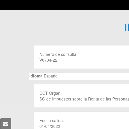
Número de consulta:
V0704-22
Idioma
Español
DGT Organ:
SG de Impuestos sobre la Renta de las Personas
Fecha salida:
01/04/2022