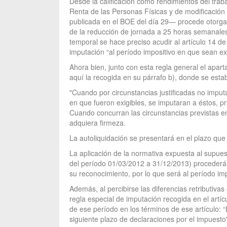
Desde la calificación como rendimientos del trab
Renta de las Personas Físicas y de modificación 
publicada en el BOE del día 29— procede otorgar 
de la reducción de jornada a 25 horas semanales
temporal se hace preciso acudir al artículo 14 d
imputación “al período impositivo en que sean exi
Ahora bien, junto con esta regla general el apar
aquí la recogida en su párrafo b), donde se estab
"Cuando por circunstancias justificadas no imputa
en que fueron exigibles, se imputaran a éstos, p
Cuando concurran las circunstancias previstas en 
adquiera firmeza.
La autoliquidación se presentará en el plazo que 
La aplicación de la normativa expuesta al supuest
del período 01/03/2012 a 31/12/2013) procederá re
su reconocimiento, por lo que será al período im
Además, al percibirse las diferencias retributiva
regla especial de imputación recogida en el artíc
de ese período en los términos de ese artículo: “
siguiente plazo de declaraciones por el impuesto