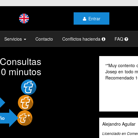
Entrar
Servicios
Contacto
Conflictos hacienda
FAQ
 Consultas
"Muy contento c
10 minutos
Josep en todo mo
Recomendado 1
año
Alejandro Aguilar
Licenciado en Comerc