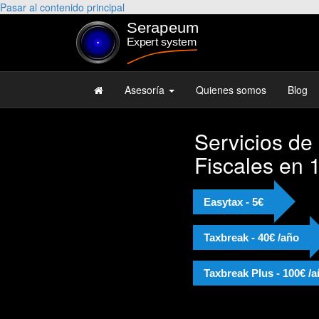
Pasar al contenido principal
Asesoría
Quienes somos
Blog
Servicios de
Fiscales en 
Easytax - 5€
Taxbreak - 40€ /año
Taxbreak Plus - 100€ /