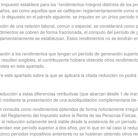
el Impuesto establece para los “rendimientos íntegros distintos de los pr
años, así como aquellos que se califiquen reglamentariamente como ob
 lo dispuesto en el párrafo siguiente, se imputen en un único período i
nción de una relación laboral, común o especial, se considerará como
endimientos se cobren de forma fraccionada, el cómputo del período de
glamentariamente se establezcan. Estos rendimientos no se tendrán en 
cación a los rendimientos que tengan un período de generación superio
e resulten exigibles, el contribuyente hubiera obtenido otros rendimien
evista en este apartado.
ere este apartado sobre la que se aplicará la citada reducción no podr
a reducción a estas diferencias retributivas (que abarcan desde 1 de m
 mediante la presentación de una autoliquidación complementaria de e
o de consulta como rendimientos obtenidos de forma notoriamente irreg
12 del Reglamento del Impuesto sobre la Renta de las Personas Físicas
 de la reducción solamente será viable desde la existencia de un períod
n ese período superior a dos años, por lo que en tal caso la reducci
cinco períodos impositivos anteriores no se hubieran obtenido otros r