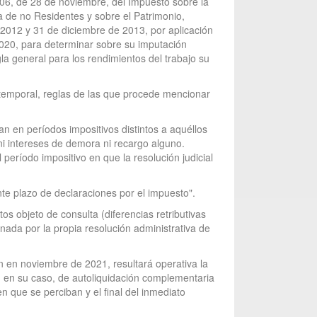
006, de 28 de noviembre, del Impuesto sobre la
a de no Residentes y sobre el Patrimonio,
 2012 y 31 de diciembre de 2013, por aplicación
2020, para determinar sobre su imputación
la general para los rendimientos del trabajo su
n temporal, reglas de las que procede mencionar
an en períodos impositivos distintos a aquéllos
ni intereses de demora ni recargo alguno.
 período impositivo en que la resolución judicial
nte plazo de declaraciones por el impuesto".
os objeto de consulta (diferencias retributivas
inada por la propia resolución administrativa de
an en noviembre de 2021, resultará operativa la
ca, en su caso, de autoliquidación complementaria
n que se perciban y el final del inmediato