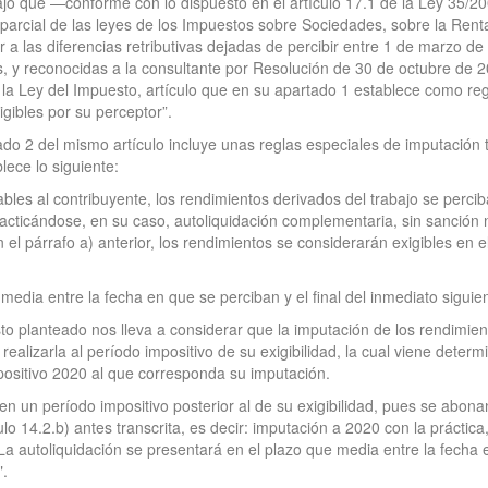
ajo que —conforme con lo dispuesto en el artículo 17.1 de la Ley 35/2
parcial de las leyes de los Impuestos sobre Sociedades, sobre la Rent
a las diferencias retributivas dejadas de percibir entre 1 de marzo de
, y reconocidas a la consultante por Resolución de 30 de octubre de 
e la Ley del Impuesto, artículo que en su apartado 1 establece como reg
gibles por su perceptor”.
tado 2 del mismo artículo incluye unas reglas especiales de imputació
lece lo siguiente:
bles al contribuyente, los rendimientos derivados del trabajo se percib
racticándose, en su caso, autoliquidación complementaria, sin sanción 
el párrafo a) anterior, los rendimientos se considerarán exigibles en el
media entre la fecha en que se perciban y el final del inmediato siguie
o planteado nos lleva a considerar que la imputación de los rendimient
alizarla al período impositivo de su exigibilidad, la cual viene determ
positivo 2020 al que corresponda su imputación.
s en un período impositivo posterior al de su exigibilidad, pues se abon
ulo 14.2.b) antes transcrita, es decir: imputación a 2020 con la prácti
La autoliquidación se presentará en el plazo que media entre la fecha e
".