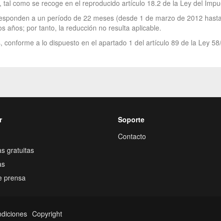
, tal como se recoge en el reproducido artículo 18.2 de la Ley del Impu
orresponden a un período de 22 meses (desde 1 de marzo de 2012 hasta
s años; por tanto, la reducción no resulta aplicable.
 conforme a lo dispuesto en el apartado 1 del artículo 89 de la Ley 58
r
Soporte
Contacto
s gratuitas
as
e prensa
ndiciones
Copyright