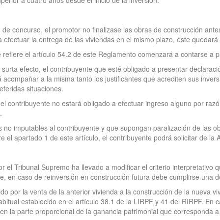
perior a cuatro años desde el inicio de la inversión.
 de concurso, el promotor no finalizase las obras de construcción antes
ra efectuar la entrega de las viviendas en el mismo plazo, éste quedar
refiere el artículo 54.2 de este Reglamento comenzará a contarse a pa
surta efecto, el contribuyente que esté obligado a presentar declaraci
rá acompañar a la misma tanto los justificantes que acrediten sus inv
eferidas situaciones.
 el contribuyente no estará obligado a efectuar ingreso alguno por razó
.
 no imputables al contribuyente y que supongan paralización de las ob
re el apartado 1 de este artículo, el contribuyente podrá solicitar de la 
r el Tribunal Supremo ha llevado a modificar el criterio interpretativo
e, en caso de reinversión en construcción futura debe cumplirse una d
ido por la venta de la anterior vivienda a la construcción de la nueva v
abitual establecido en el artículo 38.1 de la LIRPF y 41 del RIRPF. En c
 la parte proporcional de la ganancia patrimonial que corresponda a l