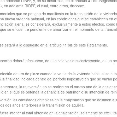
n adelante LIRPF, y, en su desarrollo, en el artículo 41 del Reglame
 en adelanta RIRPF, el cual, entre otros, dispone:
moniales que se pongan de manifiesto en la transmisión de la vivienda
 una nueva vivienda habitual, en las condiciones que se establecen en es
nanciación ajena, se considerará, exclusivamente a estos efectos, como i
o que se encuentre pendiente de amortizar en el momento de la transmi
 se estará a lo dispuesto en el artículo 41 bis de este Reglamento.
ajenación deberá efectuarse, de una sola vez o sucesivamente, en un p
e efectúa dentro de plazo cuando la venta de la vivienda habitual se hu
 la finalidad indicada dentro del período impositivo en que se vayan pe
anteriores, la reinversión no se realice en el mismo año de la enajena
cio en el que se obtenga la ganancia de patrimonio su intención de rein
ersión las cantidades obtenidas en la enajenación que se destinen a s
los dos años anteriores a la transmisión de aquélla.
 fuera inferior al total obtenido en la enajenación, solamente se exclui