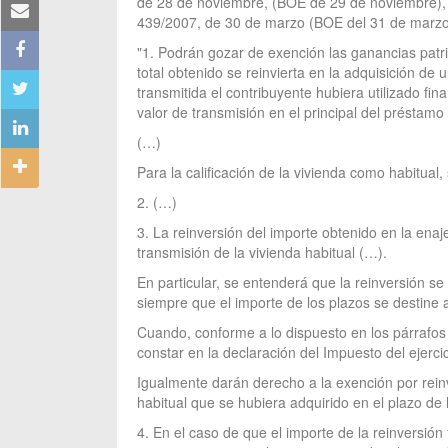
de 28 de noviembre, (BOE de 29 de noviembre), e
439/2007, de 30 de marzo (BOE del 31 de marzo),
"1. Podrán gozar de exención las ganancias patri
total obtenido se reinvierta en la adquisición de
transmitida el contribuyente hubiera utilizado fi
valor de transmisión en el principal del préstam
(…)
Para la calificación de la vivienda como habitual,
2. (…)
3. La reinversión del importe obtenido en la en
transmisión de la vivienda habitual (…).
En particular, se entenderá que la reinversión s
siempre que el importe de los plazos se destine a
Cuando, conforme a lo dispuesto en los párrafos 
constar en la declaración del Impuesto del ejerci
Igualmente darán derecho a la exención por reinv
habitual que se hubiera adquirido en el plazo de 
4. En el caso de que el importe de la reinversión