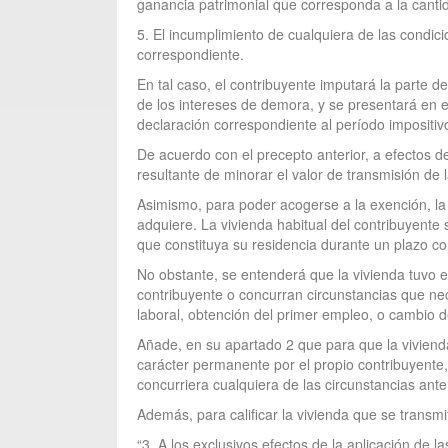
ganancia patrimonial que corresponda a la cantid
5. El incumplimiento de cualquiera de las condic
correspondiente.
En tal caso, el contribuyente imputará la parte 
de los intereses de demora, y se presentará en e
declaración correspondiente al período impositi
De acuerdo con el precepto anterior, a efectos de 
resultante de minorar el valor de transmisión de
Asimismo, para poder acogerse a la exención, la 
adquiere. La vivienda habitual del contribuyente s
que constituya su residencia durante un plazo co
No obstante, se entenderá que la vivienda tuvo el
contribuyente o concurran circunstancias que nec
laboral, obtención del primer empleo, o cambio d
Añade, en su apartado 2 que para que la vivienda
carácter permanente por el propio contribuyente,
concurriera cualquiera de las circunstancias an
Además, para calificar la vivienda que se transmi
“3. A los exclusivos efectos de la aplicación de 