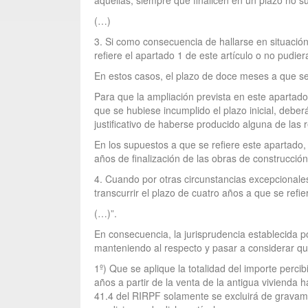
aquéllas, siempre que finalicen en un plazo no su
(…)
3. Si como consecuencia de hallarse en situación
refiere el apartado 1 de este artículo o no pudie
En estos casos, el plazo de doce meses a que se 
Para que la ampliación prevista en este apartado 
que se hubiese incumplido el plazo inicial, debe
justificativo de haberse producido alguna de las r
En los supuestos a que se refiere este apartado,
años de finalización de las obras de construcción
4. Cuando por otras circunstancias excepcionales
transcurrir el plazo de cuatro años a que se refie
(…)”.
En consecuencia, la jurisprudencia establecida po
manteniendo al respecto y pasar a considerar qu
1º) Que se aplique la totalidad del importe percib
años a partir de la venta de la antigua vivienda h
41.4 del RIRPF solamente se excluirá de gravamen