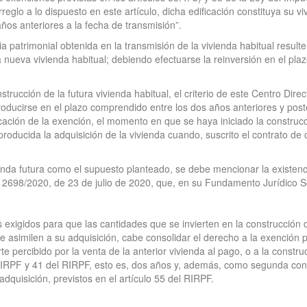
reglo a lo dispuesto en este artículo, dicha edificación constituya su 
años anteriores a la fecha de transmisión”.
 patrimonial obtenida en la transmisión de la vivienda habitual resulte 
a nueva vivienda habitual; debiendo efectuarse la reinversión en el pla
strucción de la futura vivienda habitual, el criterio de este Centro Dire
producirse en el plazo comprendido entre los dos años anteriores y post
licación de la exención, el momento en que se haya iniciado la construc
oducida la adquisición de la vivienda cuando, suscrito el contrato de 
nda futura como el supuesto planteado, se debe mencionar la existenci
 2698/2020, de 23 de julio de 2020, que, en su Fundamento Jurídico Se
 exigidos para que las cantidades que se invierten en la construcción d
e asimilen a su adquisición, cabe consolidar el derecho a la exención p
rte percibido por la venta de la anterior vivienda al pago, o a la constr
a LIRPF y 41 del RIRPF, esto es, dos años y, además, como segunda cond
adquisición, previstos en el artículo 55 del RIRPF.