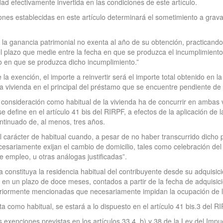
ad efectivamente invertida en las condiciones de este artículo.
iones establecidas en este artículo determinará el sometimiento a grav
de la ganancia patrimonial no exenta al año de su obtención, practicand
l plazo que medie entre la fecha en que se produzca el incumplimiento y
vo en que se produzca dicho incumplimiento.”
la exención, el importe a reinvertir será el importe total obtenido en l
 la vivienda en el principal del préstamo que se encuentre pendiente d
consideración como habitual de la vivienda ha de concurrir en ambas v
e define en el artículo 41 bis del RIRPF, a efectos de la aplicación de 
ntinuado de, al menos, tres años.
 carácter de habitual cuando, a pesar de no haber transcurrido dicho p
esariamente exijan el cambio de domicilio, tales como celebración del
e empleo, u otras análogas justificadas”.
 constituya la residencia habitual del contribuyente desde su adquisi
 en un plazo de doce meses, contados a partir de la fecha de adquisici
teriormente mencionadas que necesariamente impidan la ocupación de l
ta como habitual, se estará a lo dispuesto en el artículo 41 bis.3 del R
las exenciones previstas en los artículos 33.4. b) y 38 de la Ley del Im