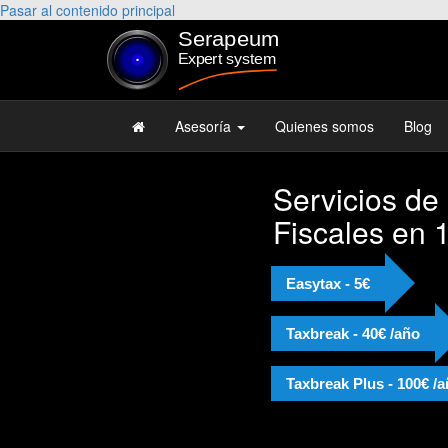
Pasar al contenido principal
Asesoría
Quienes somos
Blog
Servicios de
Fiscales en 
Easytax - 5€
Taxbreak - 40€ /año
Taxbreak Plus - 100€ /