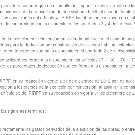
l procede responder que en el ámbito del impuesto sobre la renta de l
nsecuencia de la transmisión de una vivienda habitual cuando, habiénd
 las condiciones del artículo 41 RIRPF, las obras no concluyan en el pl
o, de conformidad con lo dispuesto en los apartados 3 y 4 del artículo
 de la exención por reinversión en vivienda habitual en el caso de adqu
idos para la deducción por construcción de vivienda habitual estableci
, debe tenerse en cuenta lo dispuesto en el apartado 2 de la disposició
se aplicará conforme a lo dispuesto en los artículos 67.1, 68.1, 70.1, 
o de los porcentajes de deducción que conforme a lo dispuesto en la L
 RIRPF, en su redacción vigente a 31 de diciembre de 2012 son de aplica
ación a los efectos de la exención por reinversión, al asimilar la const
 artículo 55 del RIRPF en su redacción en vigor a 31 de diciembre de 
los siguientes términos:
directamente los gastos derivados de la ejecución de las obras, o ent