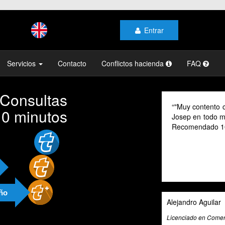
Entrar
Servicios
Contacto
Conflictos hacienda
FAQ
 Consultas
"Muy contento con el profesionalismo y la atención de
10 minutos
Josep en todo momento, mi gestoría y la de mi familia.
Recomendado 100% "
año
Alejandro Aguilar
Licenciado en Comercio Internacional