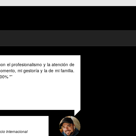
As a digital nomad in Spain I could benefit much from
their advice provided in English as Unfortunately I
cannot speak Spanish and this makes it a unique and
valuable tool for all expats in Spain. Pratsglas is an
exceptional tax advice expert system that goes above
and beyond to provide its users with valuable insights
and guidance.
Ali Roghani
Artificial Intelligence & Big Data Expert