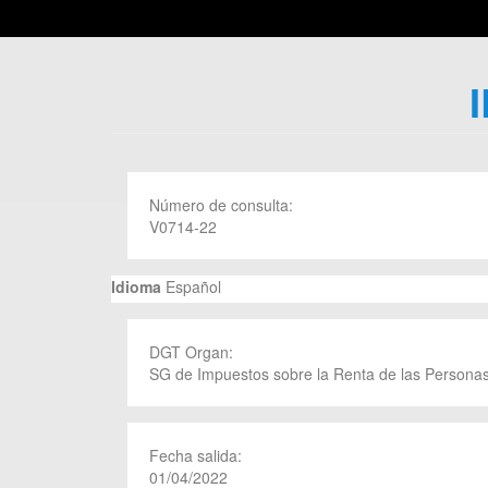
Número de consulta:
V0714-22
Idioma
Español
DGT Organ:
SG de Impuestos sobre la Renta de las Personas
Fecha salida:
01/04/2022