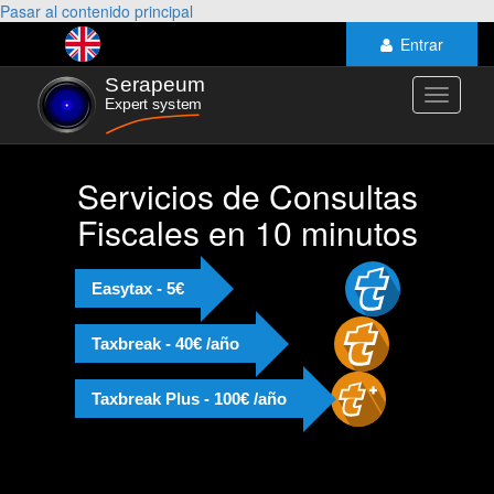
Pasar al contenido principal
Entrar
Toggle
navigati
Servicios de Consultas
Fiscales en 10 minutos
Easytax - 5€
Taxbreak - 40€ /año
Taxbreak Plus - 100€ /año