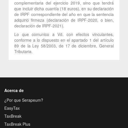
complementaria del ejercicio 2019, sino que tendrá
que incluir dicha cuantía (18 euros), en su declaración
de IRPF correspondiente del año en que la sentencia
adquirió firmeza (declaración de IRPF-2020, o bien,
declaración de IRPF-2021).
Lo que comunico a Vd. con efectos vinculantes,
conforme a lo dispuesto en el apartado 1 del artículo
89 de la Ley 58/2003, de 17 de diciembre, General
Tributaria.
Acerca de
¿Por que Serapeum?
EasyTax
TaxBreak
TaxBreak Plus