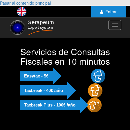
Pasar al contenido principal
Entrar
Toggle
navigati
Servicios de Consultas
Fiscales en 10 minutos
Easytax - 5€
Taxbreak - 40€ /año
Taxbreak Plus - 100€ /año