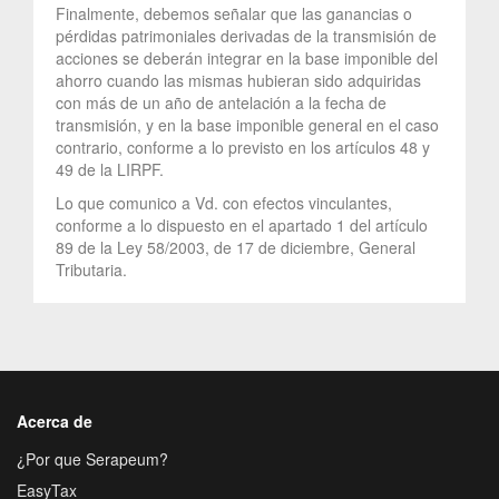
Finalmente, debemos señalar que las ganancias o
pérdidas patrimoniales derivadas de la transmisión de
acciones se deberán integrar en la base imponible del
ahorro cuando las mismas hubieran sido adquiridas
con más de un año de antelación a la fecha de
transmisión, y en la base imponible general en el caso
contrario, conforme a lo previsto en los artículos 48 y
49 de la LIRPF.
Lo que comunico a Vd. con efectos vinculantes,
conforme a lo dispuesto en el apartado 1 del artículo
89 de la Ley 58/2003, de 17 de diciembre, General
Tributaria.
Acerca de
¿Por que Serapeum?
EasyTax