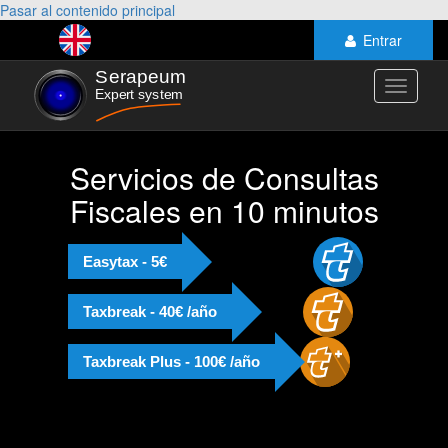
Pasar al contenido principal
Entrar
Toggle
navigati
Servicios de Consultas
Fiscales en 10 minutos
Easytax - 5€
Taxbreak - 40€ /año
Taxbreak Plus - 100€ /año