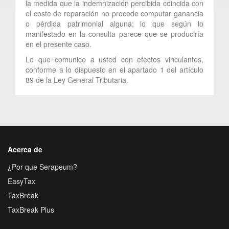
la medida que la indemnización percibida coincida con
el coste de reparación no procede computar ganancia
o pérdida patrimonial alguna; lo que según lo
manifestado en la consulta parece que se produciría
en el presente caso.
Lo que comunico a usted con efectos vinculantes,
conforme a lo dispuesto en el apartado 1 del artículo
89 de la Ley General Tributaria.
Acerca de
¿Por que Serapeum?
EasyTax
TaxBreak
TaxBreak Plus