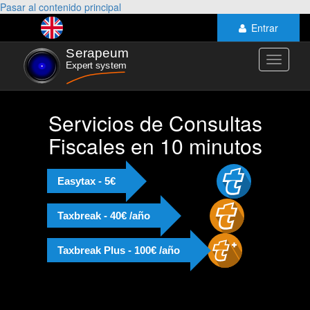
Pasar al contenido principal
Entrar
Toggle
navigati
Servicios de Consultas
Fiscales en 10 minutos
Easytax - 5€
Taxbreak - 40€ /año
Taxbreak Plus - 100€ /año