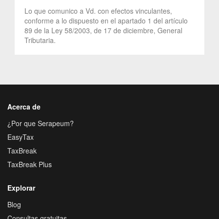
Lo que comunico a Vd. con efectos vinculantes,
conforme a lo dispuesto en el apartado 1 del artículo
89 de la Ley 58/2003, de 17 de diciembre, General
Tributaria.
Acerca de
¿Por que Serapeum?
EasyTax
TaxBreak
TaxBreak Plus
Explorar
Blog
Consultas gratuitas