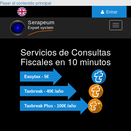
Pasar al contenido principal
Entrar
Toggle
navigati
Servicios de Consultas
Fiscales en 10 minutos
Easytax - 5€
Taxbreak - 40€ /año
Taxbreak Plus - 100€ /año