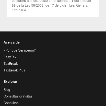
conforme a lo dispuesto en el apartado 1 del artículo
89 de la Ley 58/2003, de 17 de diciembre, General
Tributaria.
Acerca de
¿Por que Serapeum?
EasyTax
TaxBreak
TaxBreak Plus
Explorar
Blog
Consultas gratuitas
Consultas