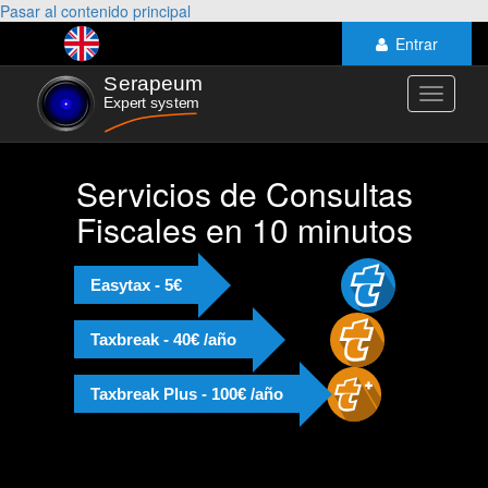
Pasar al contenido principal
Entrar
Toggle
navigati
Servicios de Consultas
Fiscales en 10 minutos
Easytax - 5€
Taxbreak - 40€ /año
Taxbreak Plus - 100€ /año