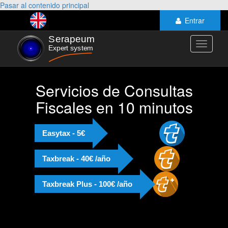
Pasar al contenido principal
Entrar
Toggle
navigati
Servicios de Consultas
Fiscales en 10 minutos
Easytax - 5€
Taxbreak - 40€ /año
Taxbreak Plus - 100€ /año