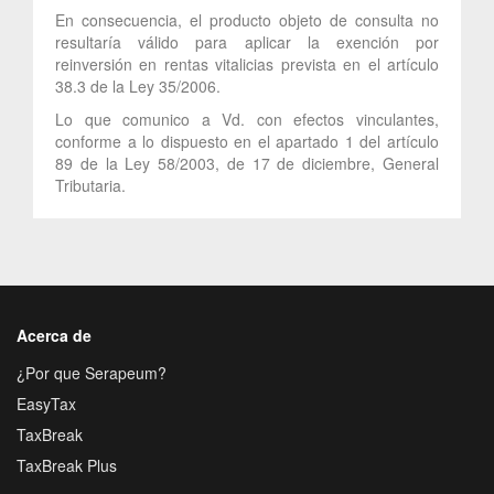
En consecuencia, el producto objeto de consulta no
resultaría válido para aplicar la exención por
reinversión en rentas vitalicias prevista en el artículo
38.3 de la Ley 35/2006.
Lo que comunico a Vd. con efectos vinculantes,
conforme a lo dispuesto en el apartado 1 del artículo
89 de la Ley 58/2003, de 17 de diciembre, General
Tributaria.
Acerca de
¿Por que Serapeum?
EasyTax
TaxBreak
TaxBreak Plus