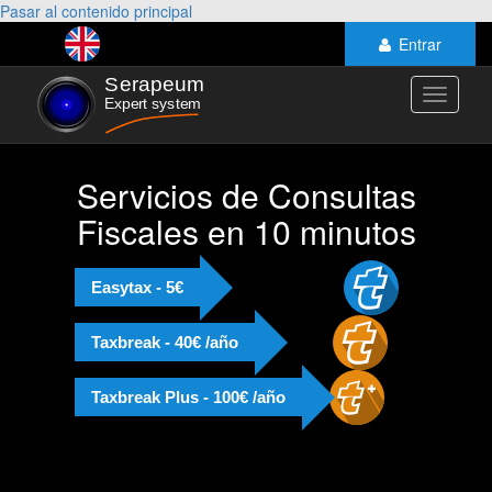
Pasar al contenido principal
Entrar
Toggle
navigati
Servicios de Consultas
Fiscales en 10 minutos
Easytax - 5€
Taxbreak - 40€ /año
Taxbreak Plus - 100€ /año